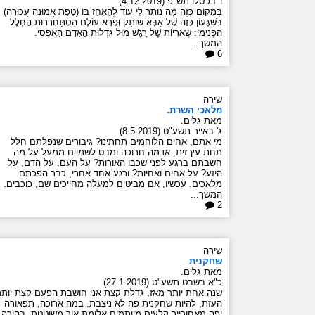
ו' בכסלו תש"פ (4.12.2019)
בְּמָקוֹם כָּזֶה מַה נוֹתָר לִי עוֹד לְהֵאָחֵז בּוֹ (טִפַּת אֲמוּנָה עֲכוּרָה)
בְּשִׁגָּעוֹן כָּזֶה שֶׁל אַבָּא שׁוֹתֵק וְּפֶּרֶא עוֹלָם הִסְתַּחְרְרוּת הֶחָלָל
הַפְּנִימִי: שְׁאֵרִיּוֹת שֶׁל רֶגֶשׁ מוּל גַּדְלוּת הָאָדָם הָאַפְסִי.
המשך...
6
שירה
מלאכי השרת.
מאת גלים.
ג' באייר תשע"ט (8.5.2019)
מי אתם, אחים הלוחמים תחתינו? גיבורים שנפלתם חלל
תחת עץ זית, אדמה חרוכה ומבט לשמיים ממעל על מה
חשבתם ברגע לפני שכבו האורות? על העם, על הדם, על
היזע? על אחים ואחיות? ורגע אחד אחרי, כבר הפכתם
מלאכים. עכשיו, אם מביטים למעלה מחייכים שם, כוכבים.
המשך...
2
שירה
שחקנית
מאת גלים.
כ"א בשבט תשע"ט (27.1.2019)
שנה אחת יותר מאז, גדלת קצת אני חושבת הפעם קצת יותר
העזת, להיות שחקנית פה לא ניצבת. במה ארוכה, תפאורה
יפה מאחורייך קלעים מיותמים אלומת אור משוטטת, בהירה