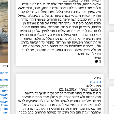
י' באייר תשע"ט (15.5.2019)
שקעה החמה, הלילה שחור דודי שלח ידו מן החור אני ישנה
ובליבי אור בפתח הדלת ניצבת לשמור חמק, עבר, נפשי יצאה
איה אמצך ואני עייפה רסיסי הליל ננערו מעליי נעורתי לבקש
אחריך, אפרוץ מנעוליי בשדה שעורים, אלומות שיבולים ממעל
רקיע זרוע כוכבים רצה יחפה בין החוחים פצעוני דודה מדדה,
חולת אהבה סיפרו לי עלייך דודי מדלג על הרים משגיח מן
חלונות, מציץ מן חרכים עומד, מסתתר, אחר חומות אבנים
לבחון את ליבי, אהבת משעולים באתי לפניך אל בין הכתלים
יופיי כבר אבד, רדפוני שועלים נפרע שערי ורגליי זבות דם איך
תפתח שעריך, ואתה לא נדהם נסו הצללים, חלפו השעות
איילת השחר מפציעה קמעות דודי מקפץ על הגבעות בדרכו
אליי, בדרכים פתלתלות מאחרי דפנות הקיר, פתאום אתה
מתגלה ופניך לשלום קירבנו הומה, אתה מתקרב, אני לדודי
ודודי לי- עוד אוהב.
המשך...
3
גלים.
°שרשור 
שירה
תמונות
ניצוצות
מאת גלים.
תגובות
ג' בטבת תשע"ח (21.12.2017)
איזה יו
רוחות אפלות בחוץ סוערות לפתע מציף חושך כל הדעות
אהבתי..
מתערפלות ולא רואים אופק רק מחלון אחד הבתים מופצים
יפה
ניצוצות של אור בוחרים לשמור על הגחלת לא מפסיקים לרגע
אהבתי
לבעור אני אהיה הניצוץ אני להבה מרצדת אני אהיה זיק של
תודה!
אור מטיפת שמן רוקדת ואותה החנוכיה דולקת בה מרצדת
תודה:)
שלהבת זעקת חום מול משב קר ממיסה קרחונים בלב מנוכר
יפה!