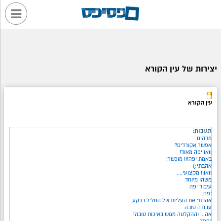
יצירות של עין הקורא
עין הקורא
תגובות:
מדהים
אפשר אקורדים?
וואו יפה מאוד!
באמת יפה!!! מוכשר!
אהבתי:)
וואוו! מקצועי....
משהו מיוחד
עיבוד יפה
יפה.
אהבתי את העליות של החליל ברקע
עבודה טובה
אה... וההקלטה ממש באיכות טובה!
נחמד....