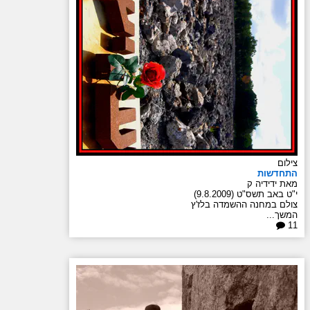
צילום
התחדשות
מאת ידידיה ק
י"ט באב תשס"ט (9.8.2009)
צולם במחנה ההשמדה בלז'ץ
המשך...
11