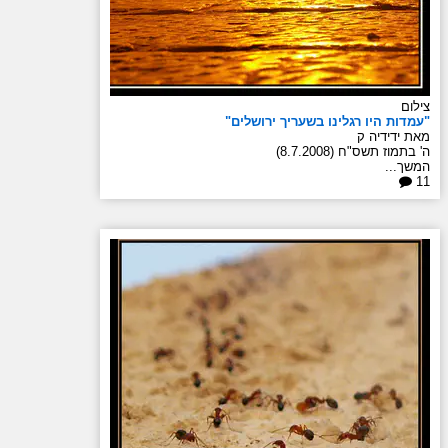
צילום
"עמדות היו רגלינו בשעריך ירושלים"
מאת ידידיה ק
ה' בתמוז תשס"ח (8.7.2008)
המשך...
11