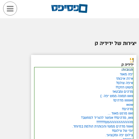
יצירות של ידידיה ק
ידידיה ק
תגובות:
יפה מאוד
איזה איכות!
איפה צולם?
פשוט חזק!!!
מדהים ומבטא!
וואוו תמונה ממש יפה :)
ואוווווו מדהים!
wow
מדהים!!
ואוו מרגש מאוד ...
וואו, מדהים!!! אפשר להוריד למחשב?
מההההההההההמם!!!!!!!!!
ואווו! מדהים ממש! והכותרת הולמת במיוחד.
יופי של צילום!!
צילום יפה ומקצועי.