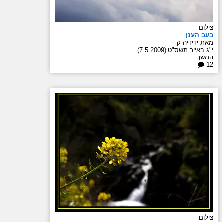
צילום
בעב הענן
מאת ידידיה ק
י"ג באייר תשס"ט (7.5.2009)
המשך...
12
צילום