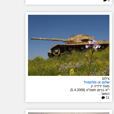
8
צילום
שלום או מלחמה?
מאת ידידיה ק
י"א בניסן תשס"ט (5.4.2009)
המשך...
11