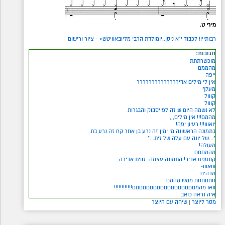
מירי ט.
רבותיי!! לכבוד י"א ניסן..יומולדת הרבי מליובאוויטש> - ציור ורישום
תגובות:
מוכשרתתת
מהממם
ייפה
אין לי מילים אדירררררררררררררר
מעלף
קווול
קווול
לא נשמה היום 18 זה לפייסבוק והבגרות
מהמם!!! אין מילים,,,
יואווו!!! רעיון יפה!
בתמונה הראשונה מי ימין זה נרע בן אחר קח זה נרע בת
"...של יונה עם עלה של זית..."
מעולה!
מהמםםם
קונספט אדיר! התמונה עצמה: זווית אדירה
ווואווו~
מדהים
חחחחחח ממש מהמם
וואו מהמםםםםםםםםםםםםםםםםםם!!!!!!!!!!!!
איה נראה כואב
מסר ליוצר
|
שיחה עם היוצר