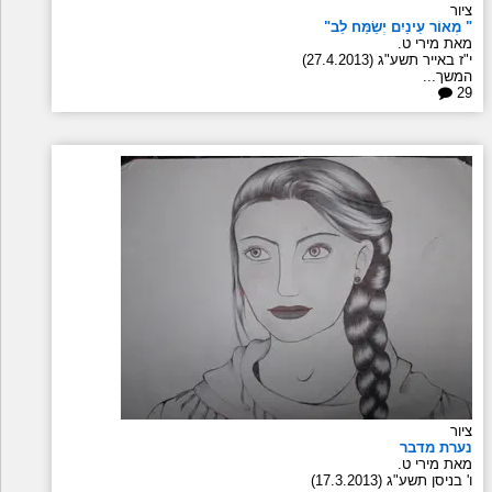
ציור
" מְאוֹר עֵינַיִם יְשַׂמַּח לֵב"
מאת מירי ט.
י"ז באייר תשע"ג (27.4.2013)
המשך...
29
ציור
נערת מדבר
מאת מירי ט.
ו' בניסן תשע"ג (17.3.2013)