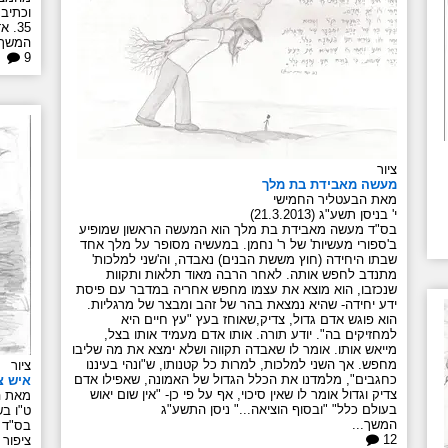
וכתיב 
35. אדר תשע"ג
המשך.
9
ציור
מעשה מאבידת בת מלך
מאת הבעטליר החמישי
י' בניסן תשע"ג (21.3.2013)
בס"ד מעשה מאבידת בת מלך הוא המעשה הראשון שמופיע
ב'ספורי מעשיות' של ר' נחמן. במעשיה מסופר על מלך אחד
שבתו היחידה (חוץ מששת הבנים) נאבדה, וה'שני למלכות'
מתנדב לחפש אותה. לאחר הרבה מאוד תלאות ותקוות
שנכזבו, הוא מוצא את עצמו מחפש אחריה במדבר עם פיסת
ידע יחידה- שהיא נמצאת בהר של זהב ומבצר של מרגליות.
הוא פוגש אדם גדול, צדיק,שאוחז בעץ "עץ חיים היא
למחזיקים בה". יודע תורה. אותו אדם מעמיד אותו בצל,
מייאש אותו. אומר לו שאבדה תקווה ושלא ימצא את מה שליבו
מחפש. אך השני למלכות, למרות כל קטנותו, ש"ונהי בעיננו
ציור
כחגבים", מלמדנו את הכלל הגדול של האמונה, שאפילו אדם
איש צ
צדיק וגדול אומר לו שאין סיכוי, אף על פי כן- "אין שום יאוש
מאת ה
בעולם כלל" "ובסוף הוציאה..." ניסן התשע"ג
ט"ו בשבט
המשך...
בס"ד ז
12
ציפור