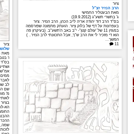
ציור
הרב הנזיר זצ"ל
מאת הבעטליר החמישי
ג' בתשרי תשע"ג (19.9.2012)
בס"ד הרב דוד יהודה אריה לייב הכהן, הרב הנזיר. ציור
בעפרונות על דף של בלוק ציור. הועתק מתמונה שפורסמה
במגזין 11 של 'עולם קטן"- י"ב באב ה'תשע"ב. (בעיקרון פה
הוא די מזכיר לי את הרב ש"ך, אבל התכוונתי לרב הנזיר.. )
המשך...
11
ציור
שלוש 
מאת ה
ו' בטבת 
בס"ד "
ושתיי
אמ"ש 
ממים ו
לאברהם
שם הוי
לאותיו
בציור 
הא-לו
החומה
ההבנה
ההכרה
שמה, 
לזכות 
כארז ב