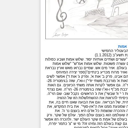
אמות
בעטליר החמישי
תשע"ב (1.1.2012)
עשרים ושתיים אותיות יסוד. שלוש אמות ושבע כפולות
ם עשרה פשוטות. שלוש אמות אמ"ש" "שלוש אמות
בעולם. אויר מים אש. שמיים נבראו מאש וארץ נבראת
אויר מרוח מכריע בינתיים"(ספר יצירה המיוחס
 אבינו, פרק ב' אות א', ופרק ג' אות ד') אפשר לשים
לב שהאות א' מורכבת משתי יודי"ן ו-וא"ו, שזה בגימטריה 26-
"ה. גם אפשר לקרות אותה משתי הכיוונים. גם האות
מ' מורכבת מכ"ף ו-וא"ו שזה בגימטריה 26- הוי"ה. ואם נצרף
ת ו' י' וז' שבשי"ן את ג' הראשים- נקבל שוב- שם הוי"ה.
ניסיתי להראות את ההשתלשלות הזו של ההוויה
הית, של הבריאה. וגם את הבועה שאנו חיים בה, את
 שמונעת ממנו את ה"אין-סוף". את בית המקדש, את
 וההכרה שנשמת כל אדם היא בעצם נר ה'. את
 שעולמנו הוא בעצם עולם הפוך. עולם של שקר. ורק
בעולם של אמת מ שקר העולם ישר. ולהכרה הזו אפשר
גם קצת בעולם הזה.ומיהו זה? מי ש "צ' כתמר יפרח,
לבנון ישגה" ויכול לראות למרחקים.