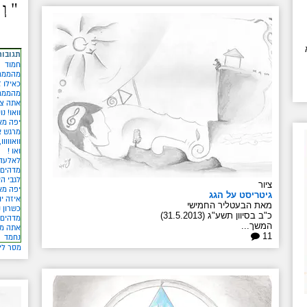
" וְ
____
תגובות
חמוד
מהממם
כאילו 
מהממם
אתה צי
וואו! נ
יפה מאו
מרגש א
וואוווו
ואו !
לאלעד
מדהים 
לגבי הא
ציור
יפה מא
גיטריסט על הגג
איזה יו
מאת הבעטליר החמישי
כשרון 
כ"ב בסיוון תשע"ג (31.5.2013)
מדהים!
המשך...
אתה מ
11
נחמד
מסר לי