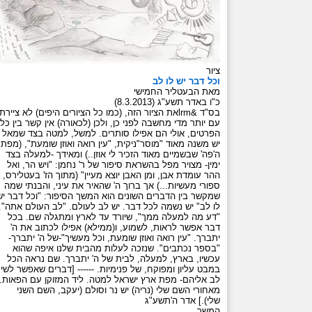
ציור
וכל דבר יש לו לב
מאת הבעטליר החמישי
כ"ו באדר תשע"ג (8.3.2013)
בס"ד &lrmאת הציור הזה, (כמו כל הציורים היפים) לא ציירתי
עם יותר מדי מחשבה לפני כן, ולכן (לכאורה) אין קשר בין כל
הפרטים, אולי הם אפילו סותרים. למשל, למטה בצד שמאל
יש משנה מאוד "מוסר"ניקית, "עין רואה ואוזן שומעת", (מפת
ה'פה' שבשמיים מאוד הזכיר לי אוזן..) ומאידך -למעלה בצד
ימין- מצויר מפל בהשראת סיפור של ר' נחמן: "ויש הר, ואל
ההר עומדת אבן, ומן האבן יוצא מעיין" (מתוך הז' בעטלירס,
ספורי מעשיות...) אך ברוך ה' שהאיר את עיני, והבנתי שמה
שמקשר בין הדברים השונים הוא המשך הסיפור: "וכל דבר יש
לו לב" יש נשמה לכל דבר. יש לב לעולם. "לב העולם אתה".
"דע מה למעלה ממך", שיורד עד לארץ ומתגלה שם. בכל
דבר אפשר לראות, לשמוע, ו(ממילא) אפילו לכתוב את ה'
יתברך. "עין רואה ואוזן שומעת, וכל מעשיך"-של ה' יתברך-
"בספר נכתבים". שנזכה לעלות מהבית שלנו איפה שהוא
עכשיו, בארץ, למעלה, לבית של ה' יתברך. שם נראה הכל
במבט עליון ומפוקח, של פנימיות. ------ [דברים שאפשר לשי
לב אליהם- מפת ארץ ישראל למטה. ליד המזוקן עם הפאות.
מאחורי השם שלי (נריה) יש נר וסולם (יעקב, השם השני
שלי).] אדר ה'תשע"ג
המשך...