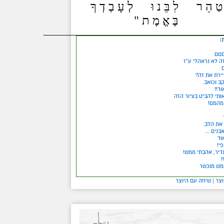
 טַ הֵ ר לִ בֵּ נ וּ לְ עָ בְ דְ ךָ
בֶּ אֱ מֶ ת "
_____________________________________________
:
םם
זה לא נראהלי ע"ז
ירת את זה?
וקב וכואב.
ד!!
ותי להביט בציור הזה
ו,מהמם!
את הלב.
בנים....
וד
פי!
נדיר, אהבתי ממש!
!
מש מוכשר
וצר
|
שיחה עם היוצר