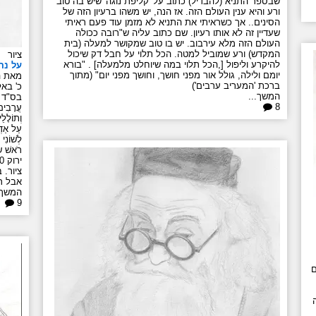
שבספר התניא (להבדיל) כתוב על 'קליפת נוגה' שיש בה טוב
ורע והיא ענין העולם הזה. אז הנה, יש משהו ברעיון הזה של
הסינים.. אך כשראיתי את התניא לא מזמן עוד פעם ראיתי
שעדיין זה לא אותו רעיון. שם כתוב עליה ש"רובה ככולה
העולם הזה מלא עירבוב. יש בו טוב שמקושר למעלה (בית
המקדש) ורע שמוביל למטה. הכל תלוי על חבל דק שיכול
ציור
להיקרע וליפול [,הכל תלוי במה שיוחלט מלמעלה] . "בורא
על נה
יומם ולילה, גולל אור מפני חושך, וחושך מפני יום" (מתוך
מאת ה
ברכת 'המעריב ערבים')
כ' באלול
המשך...
בס"ד עַל 
8
עֲרָבִים ב
וְתוֹלָלֵ
ציור. 
אבל רא
המשך.
9
ם