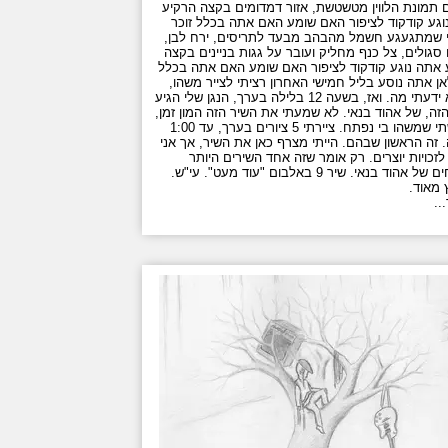
ם תמונת הלווין מטשטשת, אזור דמדומים בקצה הרקיע
וגע קודקוד לציפור האם שומע האם אתה בכלל זוכר
 שמתגעגע חשמל מהבהב מבעד לתריסים, ירח לבן,
סגולים, צל כנף מחליק ועובר על גגות בניינים בקצה
 אתה נוגע קודקוד לציפור האם שומע האם אתה בכלל
אן אתה נוסע בליל חמישי האחרון רציתי לצייר משהו,
אך לא ידעתי מה. ואז, בשעה 12 בלילה בערך, הנגן שלי הגיע
זה, של אהוד בנאי. לא שמעתי את השיר הזה המון זמן,
והרגשתי שמשהו בי נפתח. ציירתי 5 ציורים בערך, עד 1:00
 זה הראשון שבהם. הייתי מצרף כאן את השיר, אך אני
זכויות יוצרים. רק אומר שזה אחד השירים היותר
מוצלחים של אהוד בנאי. שיר 9 באלבום "עוד מעט". עי"ש.
 מאוד.
..