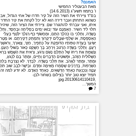
האמנם?
מאת הבעטליר החמישי
ו' בתמוז תשע"ג (14.6.2013)
בס"ד ציירתי את השיר הזה על קיר חדרו של אחי הגדול, אבל
כשהוא התחתן ועבר דירה הוא לא יכל לקחת את קיר החדר
איתו, ואני עברתי להתגורר שם. ציירתי את הציור הזה, שיהיה
תלוי ליד השיר. הַאֻמְנָם עוֹד יָבוֹאוּ יָמִים בִסְלִיחָה וּבְחֶסֶד, וְתֵלְכ
בַּשָּׂדֶה, וְתֵלְכִי בּוֹ כַּהֵלֶךְ הַתָּם, וּמַחֲשׂוֹף כַּף-רַגְלֵךְ יִלָּטֵף בַּעֲלֵי
הָאַסְפֶּסֶת, אוֹ שִׁלְפֵי-שִׁבֳּלִים יִדְקְרוּךְ וְתִמְתַּק דְּקִירָתָם. אוֹ מָטָר
יַשִּׂיגֵךְ בַּעֲדַת טִפּוֹתָיו הַדּוֹפֶקֶת עַל כְּתֵפַיִך, חָזֵךְ, צַוָּארֵךְ, וְרֹאשֵׁךְ
רַעֲנָן. וְתֵלְכִי בַּשָּׂדֶה הָרָטֹב וְיִרְחַב בָּך הַשֶּׁקֶט כָּאוֹר בְּשׁוּלֵי הֶעָנָן.
וְנָשַׁמְתְּ אֶת רֵיחוֹ שֶׁל הַתֶּלֶם נָשֹׁם וְרָגֹעַ, וְרָאִית אֶת הַשֶּׁמֶשׁ בִּרְאִ
הַשְּׁלוּלִית הַזָּהֹב, וּפְשׁוּטִים הַדְּבָרִים וְחַיִּים, וּמֻתָּר בָּם לִנְגֹּעַ,
וּמֻתָּר, וּמֻתָּר לֶאֱהֹב. אַתְּ תֵּלְכִי בַּשָּׂדֶה. לְבַדֵּךְ. לֹא נִצְרֶבֶת בְּלַה
הַשְּׂרֵפוֹת, בַּדְּרָכִים שֶׁסָּמְרוּ מֵאֵימָה וּמִדָּם. וּבְיֹשֶׁר-לֵבָב שׁוּב תִּהְיִ
עֲנָוָה וְנִכְנַעַת כְּאַחַד הַדְּשָׁאִים, כְּאַחַד הָאָדָם. לא יודע למה זה
תמיד יוצא טוב יותר בצילום בשחור-לבן-
,20130614110419.jpg
המשך...
7