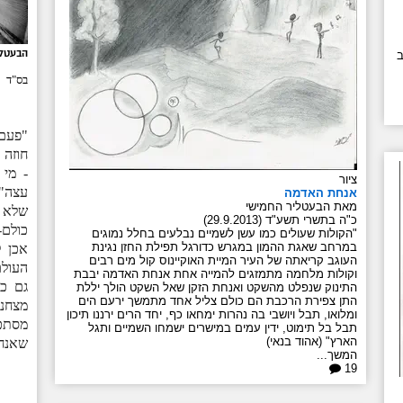
הבעטלי
ב
בס"ד
"פעם 
חוזה 
- מי 
ציור
עצה".
אנחת האדמה
מאת הבעטליר החמישי
שלא נ
כ"ה בתשרי תשע"ד (29.9.2013)
כולם-
"הקולות שעולים כמו עשן לשמיים נבלעים בחלל נמוגים
במרחב שאגת ההמון במגרש כדורגל תפילת החזן נגינת
אכן ל
העוגב קריאתה של העיר המיית האוקיינוס קול מים רבים
העולם
וקולות מלחמה מתמזגים להמייה אחת אנחת האדמה יבבת
גם כן
התינוק שנפלט מהשקט ואנחת הזקן שאל השקט הולך יללת
התן צפירת הרכבת הם כולם צליל אחד מתמשך ירעם הים
מצחנו
ומלואו, תבל ויושבי בה נהרות ימחאו כף, יחד הרים ירננו תיכון
מסתכל
תבל בל תימוט, ידין עמים במישרים ישמחו השמיים ותגל
הארץ" (אהוד בנאי)
שאנחנ
המשך...
19