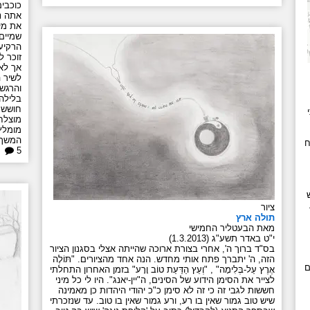
כוכבי
אתה נ
את מי
שמיים 
הרקיע
זוכר ל
לשיר ה
בלילה.
חושש ל
מומלץ
המשך.
ח
5
ציור
תולה ארץ
מאת הבעטליר החמישי
י"ט באדר תשע"ג (1.3.2013)
בס"ד ברוך ה', אחרי בצורת ארוכה שהייתה אצלי בסגנון הציור
הזה, ה' יתברך פתח אותי מחדש. הנה אחד מהציורים. "תּוֹלֶה
ם
אֶרֶץ עַל-בְּלִימָה" , "וְעֵץ הַדַּעַת טוֹב וָרָע" בזמן האחרון התחלתי
לצייר את הסימן הידוע של הסינים, ה"יין-יאנג". היו לי כל מיני
חששות לגבי זה כי זה לא סימן כ"כ יהודי היהדות כן מאמינה
שיש טוב גמור שאין בו רע, ורע גמור שאין בו טוב. עד שנזכרתי