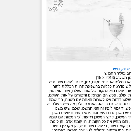
 שנה, נפש
בעטליר החמישי
תשע"ג (15.3.2013)
ו במילים אחרות: מקום, זמן, אדם. "עולם שנה נפש
וש מדרגות כלליות בהשפעת החיות הכללית לתוך
ות. עולם הוא המקום של אותו העולם, שנה הוא הזמן
ו עולם, ונפש הם הברואים והיצורים של אותו העולם.
ששלוש דרגות אלו קשורות האחת עם השניה, הרי שמה
דרגה זו יש גם בדרגה האחרת, ולכן מה שיש בעולם יש
ש. דוגמא לענין זה הוא המשכן, שכמו שיש משכן
יש משכן גם בנפש. וגם פרטי הענינים שיש במשכן,
י המשכן, קרשי המשכן ויריעות "כי המצוות הם קומה
 והם מחיין את כל הקומות, הן קומת אדם, הן קומת
הן קומת שנה, כי עולם שנה נפש, הן מקבלין החיות
ת, כמו שכתוב (תהלים לג): "וכל מעשהו באמונה",