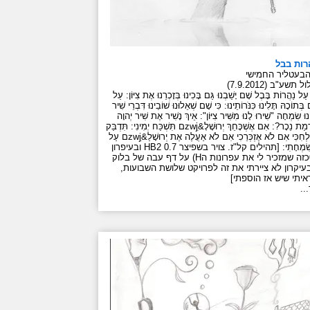
רות בבל
בעטליר החמישי
 תשע"ב (7.9.2012)
נַהֲרוֹת בָּבֶל שָׁם יָשַׁבְנוּ גַּם בָּכִינוּ בְּזָכְרֵנוּ אֶת צִיּוֹן: עַל
ְּתוֹכָהּ תָּלִינוּ כִּנֹּרוֹתֵינוּ: כִּי שָׁם שְׁאֵלוּנוּ שׁוֹבֵינוּ דִּבְרֵי שִׁיר
ינוּ שִׂמְחָה "שִׁירוּ לָנוּ מִשִּׁיר צִיּוֹן": אֵיךְ נָשִׁיר אֶת שִׁיר יְהוָה
עַל אַדְמַת נֵכָר?: אִם אֶשְׁכָּחֵךְ יְרוּשָׁלָ&zwjִם תִּשְׁכַּח יְמִינִי: תִּדְבַּק
לְשׁוֹנִי לְחִכִּי אִם לֹא אֶזְכְּרֵכִי אִם לֹא אַעֲלֶה אֶת יְרוּשָׁלַ&zwjִם עַל
רֹאשׁ שִׂמְחָתִי: [תהילים קל"ז. צויר בשפיצר HB2 0.7 ובעיפרון
ירוק 0כזה שמזכיר לי את עפרונות הH) על דף עבה של בלוק
בעיקרון לא ציירתי את זה לפרויקט שלושת השבועות,
יתי שיש אז הוספתי]
..