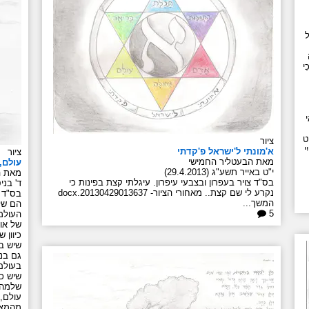
ִי
י
ַט
ציור
י
א'מונתי ל'ישראל פ'קדתי
ציור
מאת הבעטליר החמישי
עולם,
י"ט באייר תשע"ג (29.4.2013)
מאת ה
בס"ד צויר בעפרון ובצבעי עיפרון. עיגלתי קצת בפינות כי
ד' בניסן 
נקרע לי שם קצת.. מאחורי הציור- 20130429013637.docx
בס"ד א
המשך...
הם של
5
העולמ
של אות
כיוון 
שיש ב
גם בנפ
בעולם 
שיש כל
שלמה,
עולם, 
מהמצוו