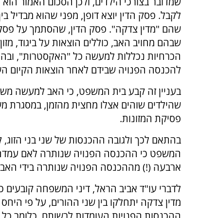
שמדובר בצורכי הילדים, ולכן הסכום האמור הוא
לקבל. פסק הדין יוצא דופן, מפני שהוא מבדיל בין
שהם "מדין צדקה". פסק הדין, שהסתמך על פסקי ד
שבהם מחויב האב, כוללים הוצאות על ביגוד, מזון,
הכרחיות נכללות למעשה כל "האקסטרות", ובהן ע
להכנסה הפנויה שבידם לאחר הוצאות הקיום הש
בעניין זה קבע בית המשפט, כי האב למעשה מש
שהילדים שוהים אצלו מחצית מהזמן, במסגרת מש
פסיקת המזונות.
בהתאם לכך ולגובה ההכנסות של שני בני הזוג, 
המשפט כי ההכנסה הפנויה שנותרה לאם עמדה 
ארבעה (!) מההכנסה הפנויה שנותרה בידי האב.
לדברי עו"ד אביב הראל, דיני המשפחה קובעים כ
מדין צדקה יתחלקו בין שני ההורים, על פי היחס ב
ההכנסות הפנויות העומדות לרשותם. כלומר כל 