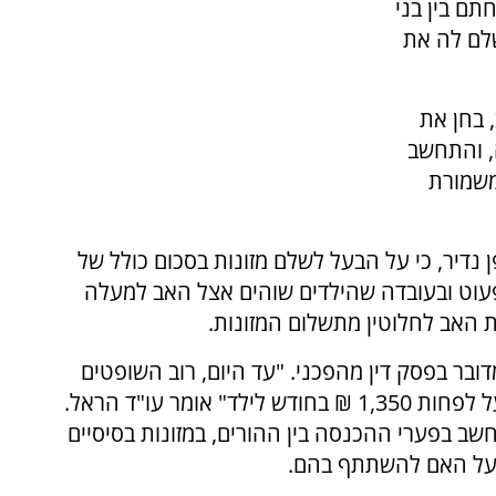
ם בין בני
שלם לה את
 בחן את
ה, והתחשב
משמורת
דיר, כי על הבעל לשלם מזונות בסכום כולל של
הפעוט ובעובדה שהילדים שוהים אצל האב למעלה
 האב לחלוטין מתשלום המזונות.
ובר בפסק דין מהפכני. "עד היום, רוב השופטים
פסקו מזונות מינימאליים לאב יהודי – שהועמדו על לפחות 1,350 ₪ בחודש לילד" אומר עו"ד הראל.
ב בפערי ההכנסה בין ההורים, במזונות בסיסיים
 על האם להשתתף בהם.