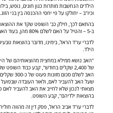
הילדים הנחשבות מותרות כגון חוגים, נופש, בילוי
וכיו"ב – יחולקו על פי יחסי ההכנסה בין בני הזוג.
בהתאם לכך, חילק כב' השופט שקד את ההוצאות
ב-5 – והטיל על האם לשלם 80% מהן, בעוד האב חויב ב-20% מההוצאות בלבד.
לדברי עו"ד הראל, בימינו, מדובר בהוצאות טבע
הילד.
"האב נושא ממילא במחצית מהוצאותיהם של היל
של 2,400 שקלים בחודש", קבע כבוד השופ
האב לשלם סכ
שעל האב להעביר לאם, ולאור העובדה שבפועל 
מצאתי לנכון שלא לחייב את האב להעביר לאם כל
בהוצאות ילדיהם", קבע השופט.
לדברי עו"ד אביב הראל, פסק דין זה מהווה חוליה