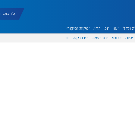
כ"ו באב תשפ"ו |
 ונדל"ן
דעות
אוכל
יהדות
הפקות וסיקורים
ספורט
פורומים
אתר ישיבה
יצירת קשר
עוד