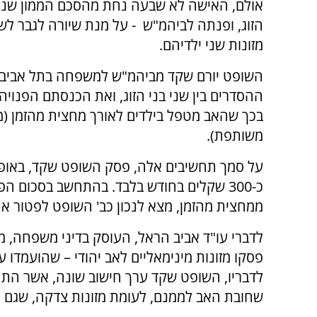
אולם, האישה לא שבעה נחת מהסכם הממון שנחת
הזוג, ופנתה לביהמ"ש - על מנת שיורה לגבר ל
מזונות שני ילדיהם.
השופט יורם שקד מביהמ"ש למשפחה בתל אביב,
ההסדרים בין שני בני הזוג, ואת הכנסתם הפנוי
בכך שהאב מטפל בילדים לאורך מחצית מהזמן (
משותפת).
על סמך תחשיבים אלה, פסק השופט שקד, באופן נ
כ-300 שקלים בחודש בלבד. בהתחשב בסכום 
ממחצית מהזמן, מצא לנכון כב' השופט לפטור את
לדברי עו"ד אביב הראל, העוסק בדיני משפחה, מד
לדבריו, השופט שקד ערך חישוב שונה, אשר התחש
שחובת האב לממנם, לעומת מזונות צדקה, שגם