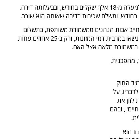
בנוסף, ציין השופט כי שכרה של האם עומד על למעלה מ-18 אלף שקלים בחודש, ובבעלותה דירה.
 לחייב אבות הנהנים ממשמורת משותפת, בתשלום
מזונות בגובה 75 אחוזים. כלומר אבות אלה עדיין נשאו במרבית דמי המזונות, ורק ב-25 אחוזים פחות
ם במשמורת מלאה אצל האם.
, מהפכנית,
יד החוק
דבריו, על
לזון את
חיים", ובהם
ת.
זו הוא