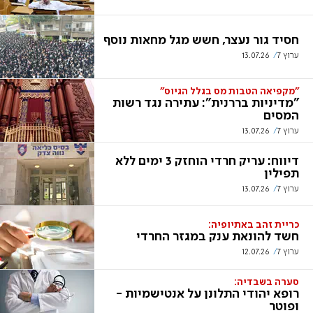
חסיד גור נעצר, חשש מגל מחאות נוסף
ערוץ 7
13.07.26
"מקפיאה הטבות מס בגלל הגיוס"
"מדיניות בררנית": עתירה נגד רשות
המסים
ערוץ 7
13.07.26
דיווח: עריק חרדי הוחזק 3 ימים ללא
תפילין
ערוץ 7
13.07.26
כריית זהב באתיופיה:
חשד להונאת ענק במגזר החרדי
ערוץ 7
12.07.26
סערה בשבדיה:
רופא יהודי התלונן על אנטישמיות -
ופוטר