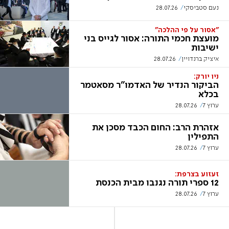
נעם סטביסקי
28.07.26
"אסור על פי ההלכה"
מועצת חכמי התורה: אסור לגייס בני
ישיבות
איציק ברנדויין
28.07.26
ניו יורק:
הביקור הנדיר של האדמו"ר מסאטמר
בכלא
ערוץ 7
28.07.26
אזהרת הרב: החום הכבד מסכן את
התפילין
ערוץ 7
28.07.26
זעזוע בצרפת:
12 ספרי תורה נגנבו מבית הכנסת
ערוץ 7
28.07.26