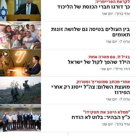
לקראת הפריימריז:
כך דורגו חברי הכנסת של הליכוד
עוזי ברוך
יום שני
בין העולים בטיסה גם שלושה זוגות
תאומים
ערוץ 7
יום שני
בגיל 11, עם מטרה אחת:
הילד שהפך לקול של ישראל
הדר מילר
יום שני
אחרי מכתב סמוטריץ' וסטרוק
מועצת השלום: צה"ל ייסוג רק אחרי
הפירוז
ערוץ 7
יום שני
"ממלא היטב את תפקידו"
כ"ץ הבהיר: בלוט לא הודח
עוזי ברוך
יום שני