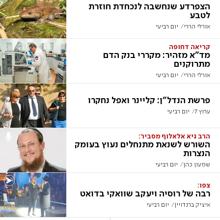
הצפרדע שנחשבה לנכחדת חוזרת
לטבע
אורלי הררי
יום רביעי
קריאה דחופה
מד"א מזהיר: מקררי בנק הדם
מתרוקנים
אורלי הררי
יום רביעי
פרשת הנדל"ן: קליינר ואפל נחקרו
ערוץ 7
יום רביעי
הרב גיא אלאלוף מסביר:
השורש לשנאת מתנחלים נעוץ בעומק
הנצרות
שמעון כהן
יום רביעי
צפו:
רבה של רוסיה ויעקב שוואקי בדואט
איציק ברנדויין
יום רביעי