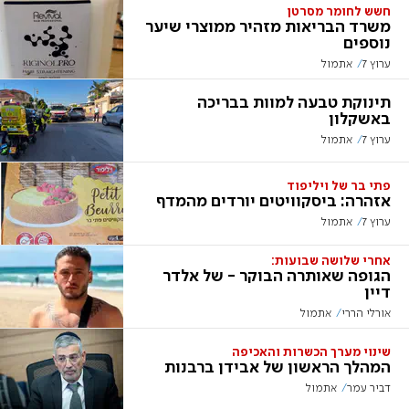
חשש לחומר מסרטן
משרד הבריאות מזהיר ממוצרי שיער
נוספים
ערוץ 7
אתמול
תינוקת טבעה למוות בבריכה
באשקלון
ערוץ 7
אתמול
פתי בר של ויליפוד
אזהרה: ביסקוויטים יורדים מהמדף
ערוץ 7
אתמול
אחרי שלושה שבועות:
הגופה שאותרה הבוקר - של אלדר
דיין
אורלי הררי
אתמול
שינוי מערך הכשרות והאכיפה
המהלך הראשון של אבידן ברבנות
דביר עמר
אתמול