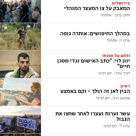
בירושלים
המאבק על צו המעצר המנהלי
חזקי ברוך
אתמול
במהלך החיפושים: אותרה גופה
ערוץ 7
אתמול
נלחם על חפותו
ינון לוי: "כתב האישום נגדי מסכן
חיים"
דביר עמר
יום רביעי
ראיון
הבין לאן זה הולך - וקם באמצע
שמעון כהן
יום רביעי
עשר נערות נעצרו לאחר שחצו את
הגבול
ערוץ 7
יום רביעי