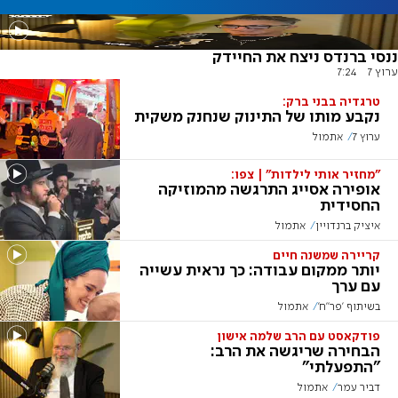
ננסי ברנדס ניצח את החיידק
ערוץ 7
7:24
טרגדיה בבני ברק:
נקבע מותו של התינוק שנחנק משקית
ערוץ 7
אתמול
"מחזיר אותי לילדות" | צפו:
אופירה אסייג התרגשה מהמוזיקה
החסידית
איציק ברנדויין
אתמול
קריירה שמשנה חיים
יותר ממקום עבודה: כך נראית עשייה
עם ערך
בשיתוף 'פר"ח'
אתמול
פודקאסט עם הרב שלמה אישון
הבחירה שריגשה את הרב:
"התפעלתי"
דביר עמר
אתמול