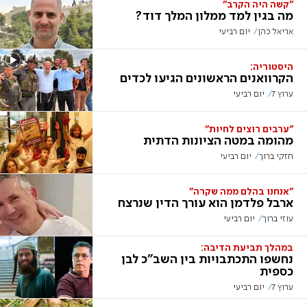
"קשה היה הקרב"
מה בגין למד ממלון המלך דוד?
אריאל כהן
יום רביעי
היסטוריה:
הקרוואנים הראשונים הגיעו לכדים
ערוץ 7
יום רביעי
"ערבים רוצים לחיות"
מהומה במטה הציונות הדתית
חזקי ברוך
יום רביעי
"אנחנו בהלם ממה שקרה"
ארבל פלדמן הוא עורך הדין שנרצח
עוזי ברוך
יום רביעי
במהלך תביעת הדיבה:
נחשפו התכתבויות בין השב"כ לבן
כספית
ערוץ 7
יום רביעי