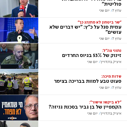
פוליטית"
ערוץ 7
יום שני
"שר ביטחון לא מתנהג כך"
עמית סגל על כ"ץ: "יש דברים שלא
עושים"
ערוץ 7
יום שני
נתוני צה"ל:
זינוק של 53% בגיוס החרדים
איציק ברנדויין
יום שני
שדות מיכה:
פעוט טבע למוות בבריכה בצימר
ערוץ 7
יום שני
"לא ביקשו אישור":
הקמפיין של בן גביר בסכנת גניזה?
איציק ברנדויין
יום שני