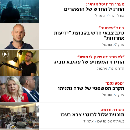
מערך הדיגיטל מזהיר:
התרגיל החדש של ההאקרים
אורלי הררי
אתמול
בוגר "עצמונה":
כתב צבאי חדש בקבוצת "ידיעות
אחרונות"
ערוץ 7
אתמול
"לא מתבייש שאין לי מושג"
הווידוי המפתיע של עקיבא נוביק
הדר מילר
אתמול
"מסע נקם"
הקרב המשפטי של שרה נתניהו
ערוץ 7
אתמול
בשורה חדשה:
תוכנית אלול לבוגרי צבא בעכו
בשיתוף מכינת עכו
אתמול