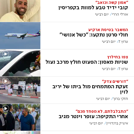
"אסון קשה וכואב"
קובי ידיד טבע למוות בקפריסין
אורלי הררי
יום רביעי
המשבר בטיסת ארקיע
חולי סרטן נתקעו: "כשל אנושי"
ערוץ 7
יום רביעי
צפו בחילוץ
שניות מאסון: הפעוט חולץ מרכב נעול
ערוץ 7
יום רביעי
"דורשים צדק"
זעקת המתמחים מול ביתו של יריב
לוין
חזקי ברוך
יום רביעי
"התבלבלתם, לא מפחד מכם"
אחרי התקיפה: עופר וינטר מגיב
איציק ברנדויין
יום רביעי