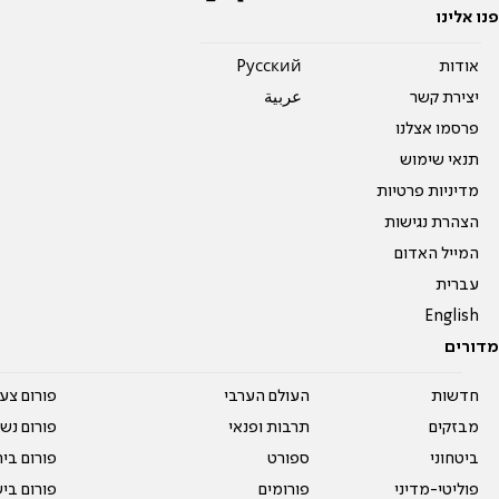
פנו אלינו
אודות
Pусский
יצירת קשר
عربية
פרסמו אצלנו
תנאי שימוש
מדיניות פרטיות
הצהרת נגישות
המייל האדום
עברית
English
מדורים
חדשות
העולם הערבי
פורום צע
מבזקים
תרבות ופנאי
פורום נשו
ביטחוני
ספורט
פורום בי
פוליטי-מדיני
פורומים
פורום בי