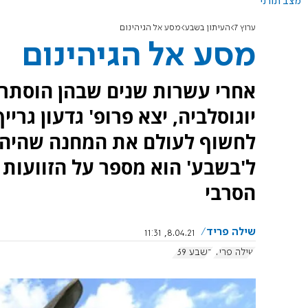
מצב תורני
ערוץ 7
העיתון בשבע
מסע אל הגיהינום
מסע אל הגיהינום
אחרי עשרות שנים שבהן הוסתר "
יוגוסלביה, יצא פרופ' גדעון גר
לחשוף לעולם את המחנה שהיה גדו
ל'בשבע' הוא מספר על הזוועות 
הסרבי
שילה פריד
8.04.21, 11:31
שילה פריד
בשבע 939