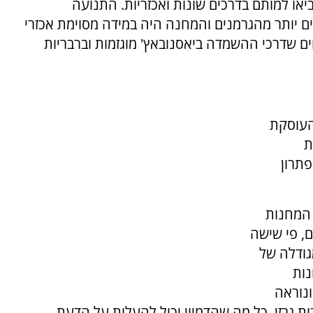
ביאו למותם בדרכים שונות ואכזריות. התנועה
ים יותר מהגרמנים והמחנה היה במידה מסוימת אכזרי
וים שדרכי ההשמדה ביאסנובאץ' מוגזמות וברבריות
העוסקת
ת
פתרון
 המחנות
טרים רבועים, פי שישה
גודלה של
צח שונות
נוראה
ת גרזן, כל מה שהדמיון יכול להעלות על הדעת