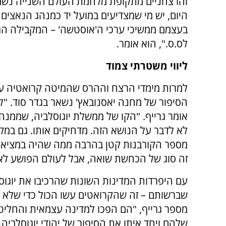
והרצחניים מתקופת מלחמת העולם השנייה נשמ
היום, יש מי שמצדיעים במועל יד כמנהג הנאצים 
בעצמם ממשיכי ערכי ה'אוסטשה' – המקבילה הג
לס.ס.", הוא אומר.
ליווי משטרתי צמוד
למרות מימדי הרצח וההרס שהמיטה קרואטיה על 
הסיפור של מחנה יאסנובאץ' נשאר בגדר סוד. "ל
אומר גרייף. "הקו של ממשלת יוגוסלביה, שממנ
לא לדבר על הנושא הזה. מדחיקים אותו. גם במ
מספר הקורבנות קטן בהרבה ממה שהיה במציאות 
זה סוג של הכחשת שואה, אבל לעולם הפושע לא 
עם היפרדות המדינות השונות שהרכיבו את יוגוס
שברשותם – זה שהקרואטים עשו הכול כדי שלא יר
מספר גרייף, "הם הפכו למדינה עצמאית והחליטו
שלהם ויחד איתו את הסיפור של יהודי יוגוסלביה