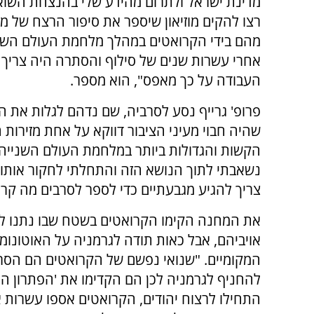
מדינת ישראל ולתרום מהידע שלי בהנצחת השוא
רצו להקים מוזיאון שיספר את סיפור הרצח של מ
מהם בידי הקרואטים במהלך מלחמת העולם השני
אחרי עשרות שנים של סילוף והסתרה היה צריך
העבודה על כך מאפס", הוא מספר.
פרופ' גרייף נסע לסרביה, שם נדהם לגלות את ה
שהיה חבוי מעיני הציבור דווקא על אחת מזירות 
הקשות והגדולות ביותר במלחמת העולם השנייה
נשאבתי לתוך הנושא הזה והתחלתי לחקור אותו 
צריך להגיע מגבעתיים כדי לספר לסרבים מה קר
את המחנה הקימו הקרואטים בשטח שבו נתנו להם 
אויביהם, אבל כאות תודה לגרמניה על האוטונו
המקומיים. "שנואי נפשם של הקרואטים הם הסרבי
להחניף לגרמניה לכן הם הקדימו את 'הפתרון הס
התחילו לרצוח יהודים, הקרואטים אספו עשרות אל