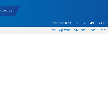
כ"ג באב תשפ"ו |
 ונדל"ן
דעות
אוכל
יהדות
הפקות וסיקורים
ספורט
פורומים
אתר ישיבה
יצירת קשר
עוד