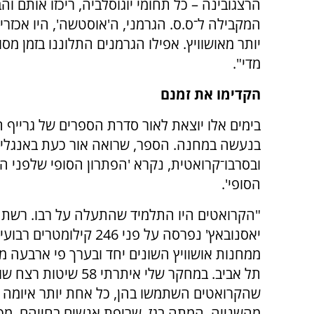
הרצגובינה – כל תחומי יוגוסלביה, ריכזו אותם וה
המקבילה ל־ס.ס. הגרמני, ה'אוסטשה', היו אכזרי
יותר מאושוויץ. אפילו הגרמנים התלוננו בזמן מס
מדי".
הקדימו את זמנם
בימים אלו יוצאת לאור סדרת הספרים של גרייף 
בנעשה במחנה. הספר, שרואה אור כעת באנגלי
ובסרבו־קרואטית, נקרא 'הפתרון הסופי שלפני ה
הסופי'.
"הקרואטים היו התלמיד שהתעלה על רבו. רשת
יאסנובאץ' נפרסה על פני 246 קילומ
ממחנות אושוויץ השונים יחד ובערך פי ארבעה מ
תל אביב. במחקר שלי איתרתי 58 שיטות ר
שהקרואטים השתמשו בהן, כל אחת יותר איומה ו
מהשנייה. המתה בגז, שריפת אנשים בחייהם, מכו