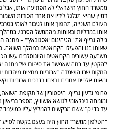
ממשרד החוץ הישראלי לא הפתיעה אותו, אבל ג
דמיין שהיא תגלגל לידיו את אחד הסודות השמו
העולם השנייה, תהפוך אותו לגיבור לאומי בסרב
אותו במדליות ובאותות מהממשל הסרבי. במהלך 
גילה גרייף את "הגיהינום יאסנובאץ'" – מחנה 
שאותו בנו והפעילו הקרואטים במהלך השואה. ב
משבעה עשורים הקרואטים והיוגוסלבים עשו הכול
להקטין עד כמה שאפשר את סיפורו של מחנה יאס
המקום שבו הושמדה באכזריות מחצית מיהדות יוג
ומאות אלפים אחרים נרצחו בדרכים אכזריות וקשו
פרופ' גדעון גרייף, היסטוריון של תקופת השואה
ומומחה בינלאומי לנושא אושוויץ, מספר בריאיון
עד כדי כך ששם מבקשים להמליץ עליו כמועמד ל
"הטלפון ממשרד החוץ היה בעצם בקשה לסייע 