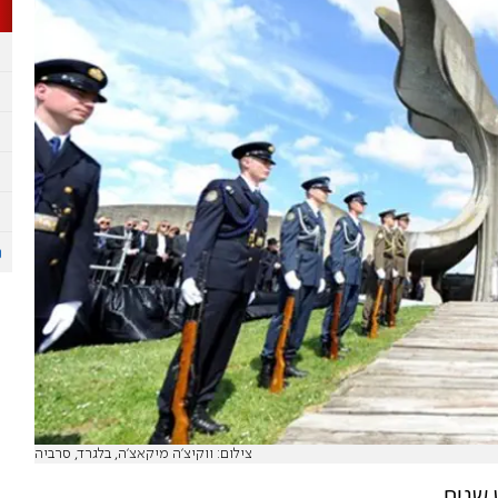
צילום: ווקיצ׳ה מיקאצ׳ה, בלגרד, סרביה
 שנים