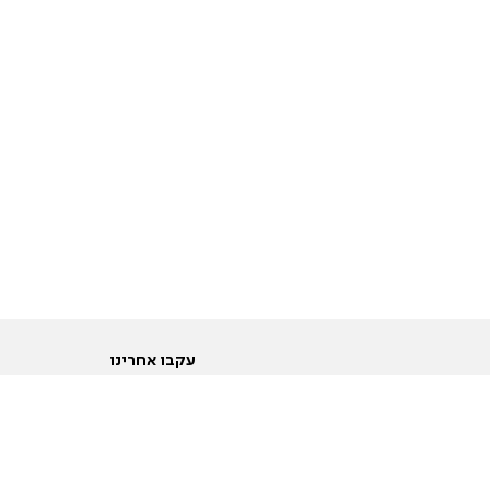
עקבו אחרינו
ות
טוויטר
ם הריון ולידה
פייסבוק
ום לקראת נישואין וזוגיות
אינסטגרם