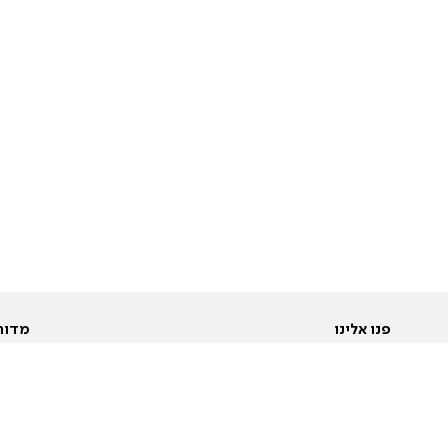
פנו אלינו
מדור
אודות
Pусский
חד
יצירת קשר
عربية
מב
פרסמו אצלנו
בי