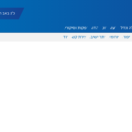
כ"ג באב תשפ"ו |
 ונדל"ן
דעות
אוכל
יהדות
הפקות וסיקורים
ספורט
פורומים
אתר ישיבה
יצירת קשר
עוד