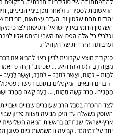
להתפתחותה של סולידריות חברתית. בתקופת חז
הראשונות לספירה, ולאחר מכן בימי הביניים, חיו
יהודים תחת שלטון זר. העדר עצמאות, מרידות שו
השלטון הרומי בארץ ישראל וחטיפות לצרכי מיקוח
וכלכלי כל אלה הפכו את השבי והיחס אליו למבח
וערבותה ההדדית של הקהילה.
כנקודת מוצא עקרונית לדיון ראוי להביא את דברי הג
מִצְוָה רַבָּה (גדולה) הִיא. ... שכתוב "וְהָיָה כִּי יֹאמְרוּ 
לַמָּוֶת – לַמָּוֶת, וַאֲשֶׁר לַחֶרֶב – לַחֶרֶב, וַאֲשֶׁר לָרָעָ
הדברים הבאים המקפלים בתוכם רגישות פסיכולוגית ופו
מֵחֲבֵירוֹ. חֶרֶב קָשָׁה מִמָּוֶת, ... רָעָב קָשֶׁה מֵחֶרֶב ושֶׁבִ
לצד ההכרה בסבל הרב שעוברים שבויים ושבויות
העוסק בשאלה עד היכן מגיעה מצוות פדיון שבויי
ארץ-ישראלי שנחתם בראשית המאה השלישית לספי
יתר על דמיהם". קביעה זו משמשת כיום כעוגן ה