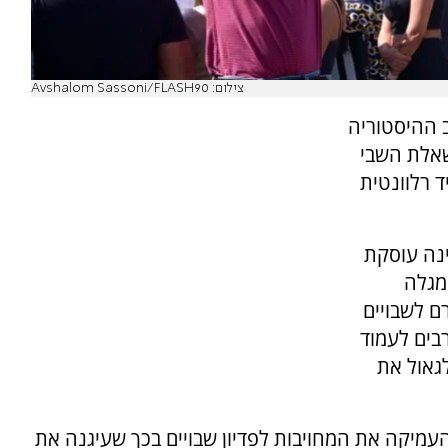
צילום: Avshalom Sassoni/FLASH90
ב ההיסטוריה
שאלת השבי
 רלוונטית
נה עוסקת
מגלה
ם לשבויים
בים לעמוד
גאול את
עמיקה את המחויבות לפדיון שבויים בכך שעיגנה את