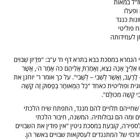
"ל במאות
 ופעלו
נות כנגד
 פוליטי
ן לעמידותה
מרא במסכת בבא בתרא דף ח' ע"ב: "פִּדְיוֹן שְׁבוּיִם
אֵלֶיךָ אָנָה נֵצֵא, וְאָמַרְתָּ אֲלֵיהֶם כֹּה אָמַר ה׳, אֲשֶׁר
ב – לָרָעָב, וַאֲשֶׁר לַשְּׁבִי – לַשֶּׁבִי". על כך אומר ר' יוחנן את
ליטית כאחד "כׇּל הַמְאוּחָר בְּפָסוּק זֶה קָשֶׁה
י קָשֶׁה מִכּוּלָּם".
 שחייהם תלויים להם מנגד, התפתח שיח הלכתי
ם ומה הם גבולותיה. המשנה, חיבור הלכתי
רה, קובעת במסכת גיטין "אין פודין את השבויים
מרכזי של המתנגדים לעסקאות שבויים באשר הן.