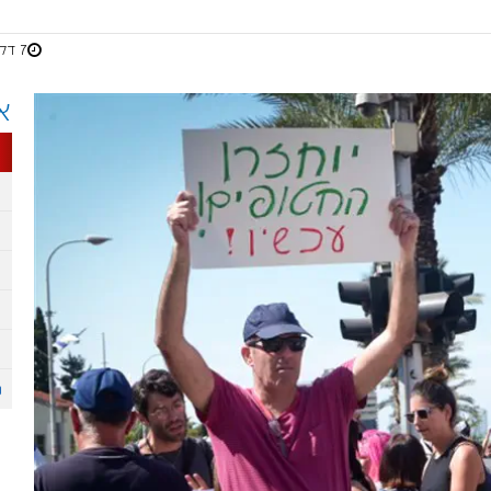
7 דקות
א