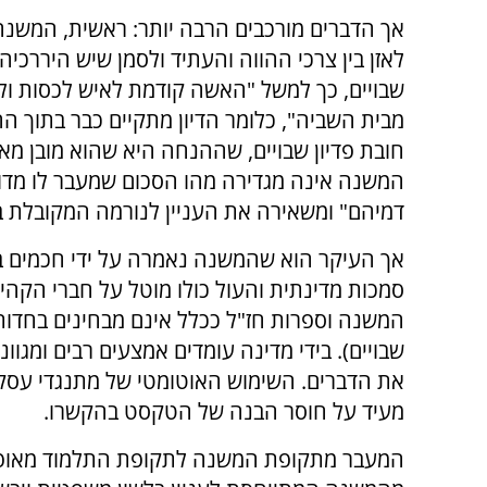
אך הדברים מורכבים הרבה יותר: ראשית, המשנ
לאזן בין צרכי ההווה והעתיד ולסמן שיש היררכיה 
שבויים, כך למשל "האשה קודמת לאיש לכסות ול
מבית השביה", כלומר הדיון מתקיים כבר בתוך ההי
חובת פדיון שבויים, שההנחה היא שהוא מובן מאל
המשנה אינה מגדירה מהו הסכום שמעבר לו מדוב
דמיהם" ומשאירה את העניין לנורמה המקובלת במ
אך העיקר הוא שהמשנה נאמרה על ידי חכמים במ
סמכות מדינתית והעול כולו מוטל על חברי הקהיל
המשנה וספרות חז"ל ככלל אינם מבחינים בחדות 
שבויים). בידי מדינה עומדים אמצעים רבים ומגווני
את הדברים. השימוש האוטומטי של מתנגדי עסקאו
מעיד על חוסר הבנה של הטקסט בהקשרו.
המעבר מתקופת המשנה לתקופת התלמוד מאופיין 