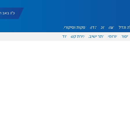
כ"ג באב תשפ"ו |
 ונדל"ן
דעות
אוכל
יהדות
הפקות וסיקורים
ספורט
פורומים
אתר ישיבה
יצירת קשר
עוד