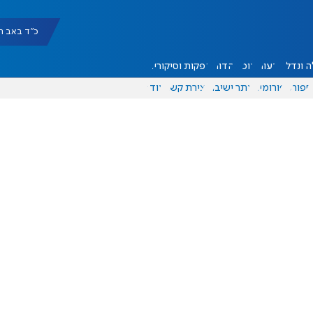
כ"ד באב תשפ"ו |
 ונדל"ן
דעות
אוכל
יהדות
הפקות וסיקורים
ספורט
פורומים
אתר ישיבה
יצירת קשר
עוד