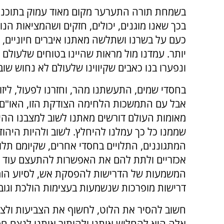
בשמחת תורה התערער מקום מאוד עמוק בתוכנו
בכך שאנו מוגנים, יכולים, חזקים ושהמציאות הנור
כעם על בשרנו ושתלשה מאתנו איברים חיוניים, 
יותר. עמדנו מול מראות שהיינו בטוחים שלעולם 
ונפערו בנו כאבים שקיווינו שלעולם לא נחוש שוב
בחסדי שמים, התעשתנו מהר, וחזרנו לפעול, ליזו
אבל עם התמשכות הלחימה הצודקת הזו, האו"ם 
מאומות העולם דורשים מאתנו לשוב למצבנו ההי
שממנו כל כך עמלנו להיחלץ. לשוב ולהיות היהוד
המתגוננים, התלויים בחסדי אחרים, שקיומם תלו
אכזריים ולתת להם את האפשרות להתעצם עוד ועוד
המשמעות של הדרישות להפסקת אש, לסיוע הומניט
דרישות מופרכות שנשמעות בעצימות הולכת וגובר
חשוב להסיר את הלוט, לחשוף את הצביעות ולצע
אלה היא להחליש אותנו ולהותיר אותנו לנצח חסרי