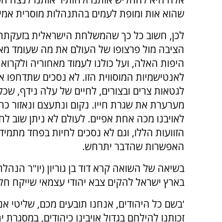
שהוא אות ומופת לעמים בהתנהלות מוסרית אמי
לכן, חשוב כל כך שהמשלחת הישראלית בזעקתה
הציבה מול פרצופו של העולם את מה שעומד מאח
היפות האלה, ועל כולנו לעמוד מאחוריה ולקרוא 
לאנטישמיות המוסווית הזו. לא נסכים שתדחפו או
לגטאות צרים ובצורים, לחיים של עלה נידף, שכ
מערערת את שגרת חייו. נקום ונתעצם ונאזור כח 
לאויבנו מכה אחת אפיים. לעולם לא ניתן שוב לח
הזוועות הללו, וגם לא נסכים לחיות בפחד מתמיד
האפשרות שהדבר יתרחש.
בשיאה של השואה קרא דוד בן גוריון (יו"ר הנהל
בארץ ישראל להקים צבא יהודי עצמאי שייקח חל
'בשם כל היהודים, אנחנו תובעים מכם, שליטי אנג
זכותנו להילחם בגדול אויבינו כיהודים, במסגרת 