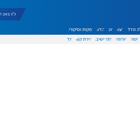
כ"ג באב תשפ"ו |
 ונדל"ן
דעות
אוכל
יהדות
הפקות וסיקורים
ספורט
פורומים
אתר ישיבה
יצירת קשר
עוד