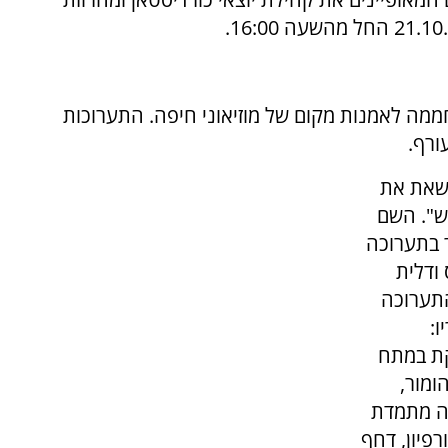
מה לאמנות מקום של מוזיאוני חיפה. התערוכות
ורף.
שאת את
ש". השם
 בתערוכה
אס ודלית
התערוכה
ו:
קת במתח
ומור,
קה מתמדת
רפיון, דחף