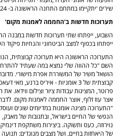
שירים
'
יתקיימו במתחם התחנה הראשונה ב- 21.10.24 החל מהשעה 16:00.
תערוכות חדשות ב'החממה לאמנות מקום'
השבוע, ייפתחו שתי תערוכות חדשות במבנה החמ
ייפתחו בכפוף למצב הביטחוני והנחיות פיקוד הע
התערוכה הראשונה היא תערוכה קבוצתית, הנו
השם "כל ההווה שלי נמצא במה שעתיד להתרח
הושאל משיר של המשוררת אפרת מישורי. מדובר
קבוצתית של 3 אומניות - איריס ברנע, מאי דע
פרוטר, המציגות עבודות ציור וצילום ווידאו. את 
אצר עוז זלוף, אוצר החממה לאמנות מקום. לדברי
"התערוכה מציגה אומנות במדיומים שונים ועוס
הנפשי של החיים בישראל, ובתגובות של מאבק, ה
נוירוזה, כעס ותשוקה. ביצירות משתקפת דינמי
של היאחזות בחיים, ושל מצבים מנוגדים: תנועה ו