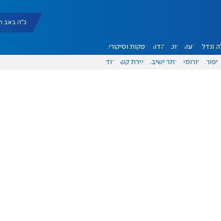
כ"ה באב תשפ"ו |
 ונדל"ן
דעות
אוכל
יהדות
הפקות וסיקורים
ספורט
פורומים
אתר ישיבה
יצירת קשר
עוד