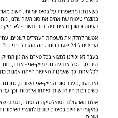
כשאנחנו מתאפרות על בסיס יומיומי, חשוב מאוד
במוצרי טיפוח שתואמים את סוג העור שלנו, נות
נעימה וכמובן נראים יפה, והכי חשוב - לא מזיקים 
אפשר לחלק את משפחת העמידים לשניים: עמיד
ועמידים ל‑24 שעות ויותר. מה ההבדל ביניהם?
בעבר לא יכולנו למצוא בכל פארם את גון המייק
היו בסך הכול ארבעה גוני מייק-אפ - אדום, חום, 
לכל אחת. כך שאמנות האיפור הייתה אמנות כמו ש
זאת ועוד, בעבר סוגי המייק-אפ השונים, כמו גם מ
נשים רבות היו רגישות ופיתחו אלרגיות, וכך עד 
אולם מאז עולם הטואלטיקה התפתח, וכמובן שאין 
במקומו יש היום בסיסים שונים למוצרי האיפור והט
שונות.