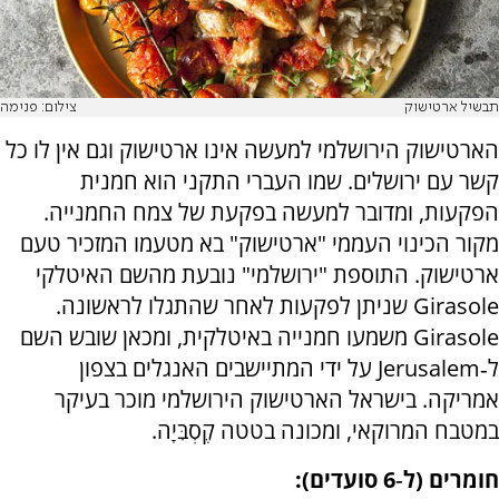
תבשיל ארטישוק
צילום: פנימה
הארטישוק הירושלמי למעשה אינו ארטישוק וגם אין לו כל
קשר עם ירושלים. שמו העברי התקני הוא חמנית
הפקעות, ומדובר למעשה בפקעת של צמח החמנייה.
מקור הכינוי העממי "ארטישוק" בא מטעמו המזכיר טעם
ארטישוק. התוספת "ירושלמי" נובעת מהשם האיטלקי
Girasole
שניתן לפקעות לאחר שהתגלו לראשונה.
Girasole
משמעו חמנייה באיטלקית, ומכאן שובש השם
ל‑
Jerusalem
על ידי המתיישבים האנגלים בצפון
אמריקה. בישראל הארטישוק הירושלמי מוכר בעיקר
במטבח המרוקאי, ומכונה בטטה קֶסְבִּיָה.
חומרים (ל‑6 סועדים):