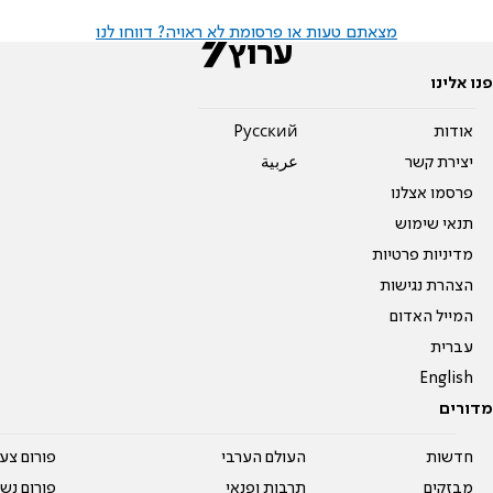
מצאתם טעות או פרסומת לא ראויה? דווחו לנו
פנו אלינו
אודות
Pусский
יצירת קשר
عربية
פרסמו אצלנו
תנאי שימוש
מדיניות פרטיות
הצהרת נגישות
המייל האדום
עברית
English
מדורים
חדשות
העולם הערבי
פורום צע
מבזקים
תרבות ופנאי
פורום נשו