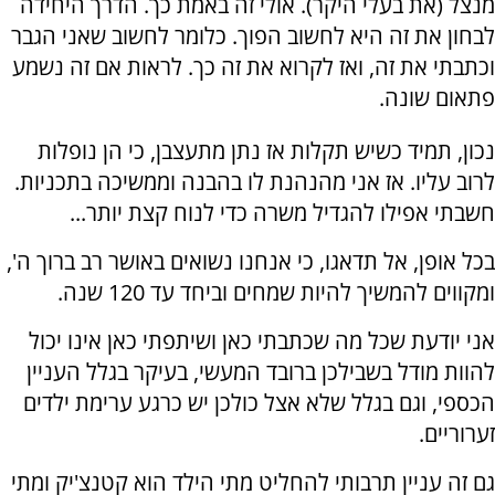
מנצל (את בעלי היקר). אולי זה באמת כך. הדרך היחידה
לבחון את זה היא לחשוב הפוך. כלומר לחשוב שאני הגבר
וכתבתי את זה, ואז לקרוא את זה כך. לראות אם זה נשמע
פתאום שונה.
נכון, תמיד כשיש תקלות אז נתן מתעצבן, כי הן נופלות
לרוב עליו. אז אני מהנהנת לו בהבנה וממשיכה בתכניות.
חשבתי אפילו להגדיל משרה כדי לנוח קצת יותר...
בכל אופן, אל תדאגו, כי אנחנו נשואים באושר רב ברוך ה',
ומקווים להמשיך להיות שמחים וביחד עד 120 שנה.
אני יודעת שכל מה שכתבתי כאן ושיתפתי כאן אינו יכול
להוות מודל בשבילכן ברובד המעשי, בעיקר בגלל העניין
הכספי, וגם בגלל שלא אצל כולכן יש כרגע ערימת ילדים
זערוריים.
גם זה עניין תרבותי להחליט מתי הילד הוא קטנצ'יק ומתי