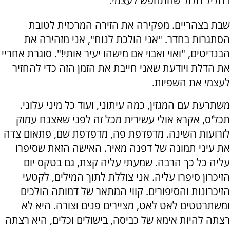
דחליל חלול שהתחפש לעצמי.
שבת בצהריים. מפקירה את הזירה המרכזית לטובת
הסתגרות בחדר. "אני הולכת לנוח", אני מזהירה את
הבנדיטים, "ואוי ואבוי אם מישהו יעיר אותי!". סוגרת אחריי
את הדלת ויודעת שאני חייבת את הזמן הזה כדי להחזיר
לעצמי את השפיות.
משתרעת עם המגזין, כמה עיתוני, ועוד כל מיני עלוני.
תכל'ס, אקרא אולי עשירית מכל זה לפני שאצנח עמוק
לזרועות השינה. מדפדפת פה, מדפדפת שם, פתאום צדה
את עיני תמונה של דפנה מאיר. האישה הזאת שסיפרו
עליה כל כך הרבה. שמעתי עליה קצת, גם בטקס יום
הזיכרון סיפרו עליה. אני צוללת לתוך המילים, לקטעי
הזיכרונות והסיפורים. קווי המתאר של דמותה הולכים
ומשתרטטים לאט לאט, מציירים פנים וצורה. היא לא
רצתה להיות אימא של כביסה, בישולים וכלים, היא רצתה