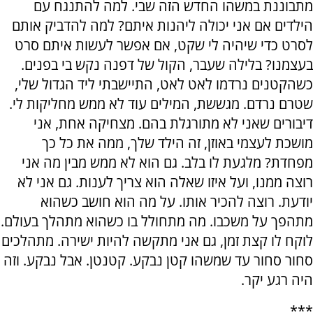
מתבוננת במשהו החדש הזה שבי. למה להתנגח עם
הילדים אם אני יכולה ליהנות איתם? למה להדביק אותם
לסרט כדי שיהיה לי שקט, אם אפשר לעשות איתם סרט
בעצמנו? בלילה שעבר, הקול של דפנה נקש בי בפנים.
כשהקטנים נרדמו לאט לאט, התיישבתי ליד הגדול שלי,
שטרם נרדם. מגששת, המילים עוד לא ממש מחליקות לי.
דיבורים שאני לא מתורגלת בהם. מצחיקה אחת, אני
מושכת לעצמי באוזן, זה הילד שלך, ממה את כל כך
מפחדת? מלגעת לו בלב. גם הוא לא ממש מבין מה אני
רוצה ממנו, ועל איזו שאלה הוא צריך לענות. גם אני לא
יודעת. רוצה להכיר אותו. על מה הוא חושב כשהוא
מתהפך על משכבו. מה מתחולל בו כשהוא מתהלך בעולם.
לוקח לו קצת זמן, גם אני מתקשה להיות ישירה. מתהלכים
סחור סחור עד שמשהו קטן נבקע. קטנטן. אבל נבקע. וזה
היה רגע יקר.
***