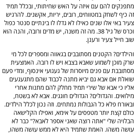
מתפנקים להם עם איזה על האש שחיתותי, ובכלל תמיד
זה כיף לשחק במטווחים, רובים, יריות, אקשנים. להרגיש
צעיר באי אלו שנים כאילו לא גדלו לו בינתיים סנטר כפול
וכרס של גיל 38. מה זה משנה, יש מדים ורובה, והנה הוא
שוב חייל צעיר ורענן.
והילדים? הקטנים מסתובבים בגאווה ומספרים לכל מי
שרק מוכן לשמוע שאבא בצבא ויש לו רובה. האמצעית
מסתובבת עם פנים מיוסרות של געגועי אינסוף, ומדי פעם
שואלת אם אבא גם יביא מתנה לכבוד שהם מתגעגעים
אליו כי אבא של שירי תמיד מחלק להם מתנות אחרי
מילואים. והגדולים? הגדולים חוגגים. אבא לא בשטח,
ובאורח פלא כל הגבולות נמתחים. וזה נכון לכלל הילדים.
כולם קצת יותר מטפסים על אימא, ואפילו הקלישאה
הבלויה שלי "אתה רוצה שאני אספר לאבא?" כבר לא
עושה משהו. האמת שתמיד היא לא ממש עושה משהו,