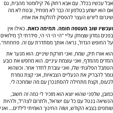
אבל עכשיו בכלל. עם אבא רחוק 76 קילומטר מהבית, גם
אם הוא ישמע בטלפון זה כבר לא מפחיד, ובטח לא מה
שיגרום ליורש העצר להפסיק להלקות את אחיו.
ועכשיו שוב מעטפה חומה. תמימה כזאת.
כאילו אין
בפנים גמדון שצוחק עליי "הי הי הי הי, סידרתי לך מילואים
על החופש הגדול, נראה אותך מסתדרת עם זה. פחחחח".
הוא אורז תיק, שמח, ואני חורקת שיניים. הוא מנער את
המדים מהמדף, ואני עוצמת עיניים. הוא מחפש את כובע
הטמבל הפלוגתי שלו, ואני עוברת לחדר אחר. וכשהוא
גומר להבריק את הנעליים הצבאיות, אני קצת גומרת
לכעוס, וקצת מתחילה להסתנכרן עם מה שמחכה לי.
כמובן, שלפני שהוא יוצא הוא מזכיר לי כמה זה חשוב,
הנשיאה בנטל עם כל עם ישראל, ולתרום לצה"ל, ולהיות
שותפים בצבא הקודש, ושזה החינוך האמיתי לילדים... ואני