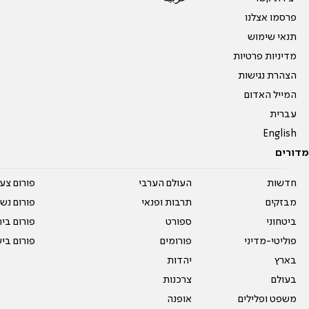
פרסמו אצלנו
תנאי שימוש
מדיניות פרטיות
הצהרת נגישות
המייל האדום
עברית
English
מדורים
חדשות
העולם הערבי
פורום צע
מבזקים
תרבות ופנאי
פורום נשו
ביטחוני
ספורט
פורום בי
פוליטי-מדיני
פורומים
פורום בי
בארץ
יהדות
בעולם
צרכנות
משפט ופלילים
אופנה