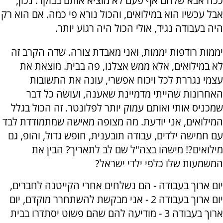
ככה אבא שלהם אף פעם לא מוציא אותם בבוקר. נכון,
אבל עכשיו הוא במילואים, והכול נורא פי כמה. אם הוא רק
היה בעבודה נגיד, אולי הכול היה רגוע יותר.
יממות רודפות יממות, ואני מאבדת צורה. שדה הקרב זה
לא במילואים, אלא ממש אצלנו, פה בבית. מוצאת את
עצמי נגררת לכל ויכוח אפשרי, עונה את התשובות
האחרונות שהייתי מדמיינת שאענה, ועושה כל דבר
שמכניס אותי ואותם עמוק יותר לפלונטר. זה הכול בגלל
המילואים, אני יודעת. מה מצופה מאישה שמתמודדת לבד
עם חמישה ילדים, עבודה תובענית, חופש גדול, והופ, גם
מילואים?! מישהו בצה"ל שם לב לתאריך? הבין את
המשמעות שלו כלפי ילדי ישראל?
יום ארוך בעבודה - הם נשלחים אחרי הקייטנה לחברים,
יום ארוך בעבודה 2 - אני מבקשת להשתחרר מוקדם, יום
ארוך בעבודה 3 - מודיעה להם שהם פשוט יסתדרו בבית