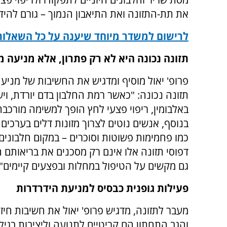
את תת-התזונה ואת התיאבון הנמוך – גורם להיד
לרישום למשדר מיוחד שיענה על כל השאלות
תזונה נכונה היא לא רק פתרון, אלא מניעה 
פרופ' יאול מוסיף ומדגיש את החשיבות של מניעה
תזונה נכונה: "כאשר רמת החלבון בדם יורדת, וי
באלבומין, ריפוי פצעי לחץ הופך למשימה מורכבת
בנוסף, אנשים נוטים לצרוך מזונות דלים בערכים 
כמו פחמימות פשוטות וסוכרים – במקום חלבונים 
דפוסי תזונה אלו אינם רק מסכנים את בריאותם 
גם מקשים על הטיפול במחלות ובפצעים קיימים".
פעילות גופנית כבסיס למניעת הידרדרות
מעבר לתזונה, מדגיש פרופ' יאול את חשיבות חיז
והגב התחתון הם קריטיים לתנועה וליציבות בגי