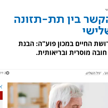
שי
שר בין תת-תזונה
לישי
שת החיים במכון פוע"ה: הבנת
חובה מוסרית ובריאותית.
2 דקות
וע"ה
הגיל השלישי
א