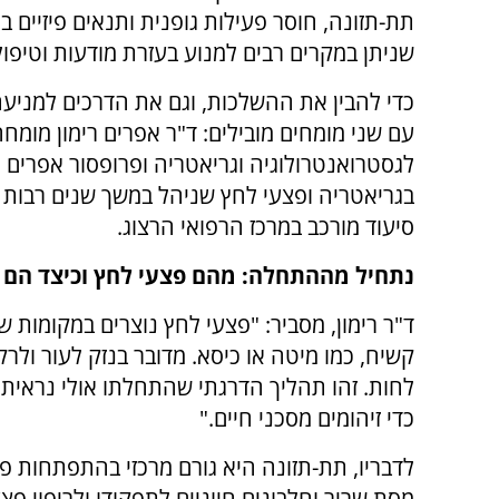
תת-תזונה, חוסר פעילות גופנית ותנאים פיזיים ב
שניתן במקרים רבים למנוע בעזרת מודעות וטיפול
כדי להבין את ההשלכות, וגם את הדרכים למניעה
עם שני מומחים מובילים: ד"ר אפרים רימון מומח
לגסטרואנטרולוגיה וגריאטריה ופרופסור אפרים י
בגריאטריה ופצעי לחץ שניהל במשך שנים רבות
סיעוד מורכב במרכז הרפואי הרצוג.
נתחיל מההתחלה: מהם פצעי לחץ וכיצד הם נ
ד"ר רימון, מסביר: "פצעי לחץ נוצרים במקומות 
קשיח, כמו מיטה או כיסא. מדובר בנזק לעור ול
לחות. זהו תהליך הדרגתי שהתחלתו אולי נראית 
כדי זיהומים מסכני חיים."
לדבריו, תת-תזונה היא גורם מרכזי בהתפתחות פ
מסת שריר וחלבונים חיוניים לתפקודו ולריפוי 