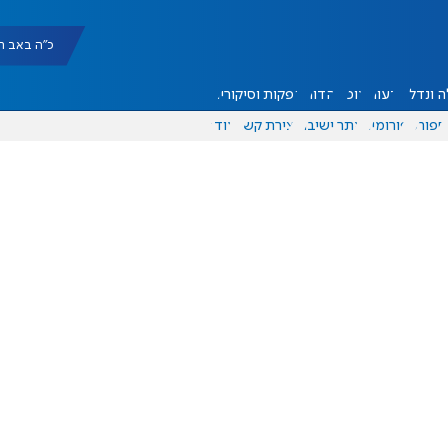
כ"ה באב תשפ"ו |
 ונדל"ן
דעות
אוכל
יהדות
הפקות וסיקורים
ספורט
פורומים
אתר ישיבה
יצירת קשר
עוד