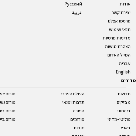
אודות
Pусский
יצירת קשר
عربية
פרסמו אצלנו
תנאי שימוש
מדיניות פרטיות
הצהרת נגישות
המייל האדום
עברית
English
מדורים
חדשות
העולם הערבי
פורום צע
מבזקים
תרבות ופנאי
פורום נשו
ביטחוני
ספורט
פורום בי
פוליטי-מדיני
פורומים
פורום בי
בארץ
יהדות