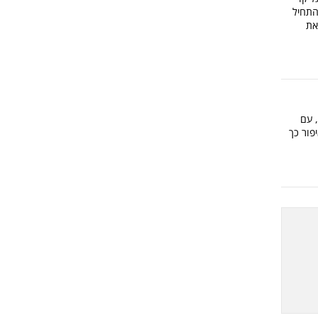
התחיל
את
 עם
פור כך