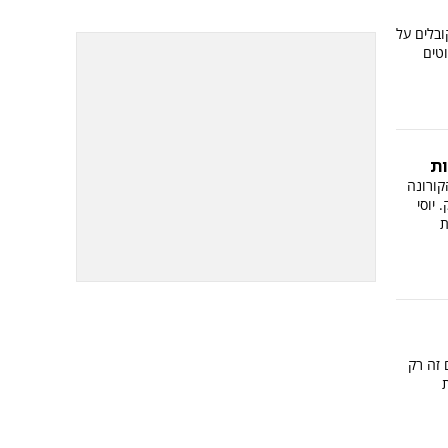
בלים על
וטים
בר הקורונה
 יוסי
ות
 זה רק