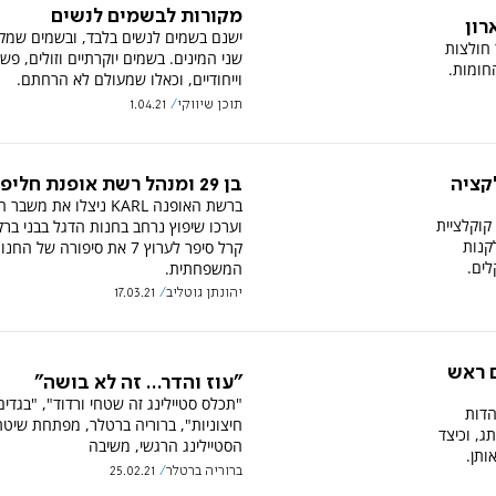
מקורות לבשמים לנשים
רון
ישנם בשמים לנשים בלבד, ובשמים שמקו
חולצות
שני המינים. בשמים יוקרתיים וזולים, פש
חומות.
וייחודיים, וכאלו שמעולם לא הרחתם.
תוכן שיווקי
1.04.21
בן 29 ומנהל רשת אופנת חליפות
קציה
ברשת האופנה KARL ניצלו את מש
קוקלציית
וערכו שיפוץ נרחב בחנות הדגל בבני ברק.
קנות
קרל סיפר לערוץ 7 את סיפורה של החנ
ים.
המשפחתית.
יהונתן גוטליב
17.03.21
ת עם ראש
"עוז והדר... זה לא בושה"
"תכלס סטיילינג זה שטחי ורדוד", "בגדים
הדות
חיצוניות", ברוריה ברטלר, מפתחת שיטת
ג, וכיצד
הסטיילינג הרגשי, משיבה
ותן.
ברוריה ברטלר
25.02.21