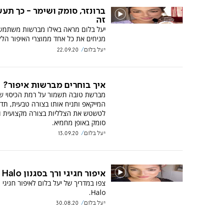
ברונזר, סומק ושימר - כך תע
זה
יעל בלום מראה באילו מברשות משתמשי
מניחים את כל אחד ממוצרי האיפור הלל
יעל בלום
22.09.20
איך בוחרים מברשות איפור?
מברשת טובה תשמור על רמת הכיסוי ש
המייקאפ ותניח אותו בצורה טבעית, תד
לטשטש את הצלליות בצורה מקצועית ו
סומק באופן מחמיא.
יעל בלום
13.09.20
איפור חגיגי ורך בסגנון Halo
צפו במדריך של יעל בלום לאיפור חגיגי ו
Halo.
יעל בלום
30.08.20