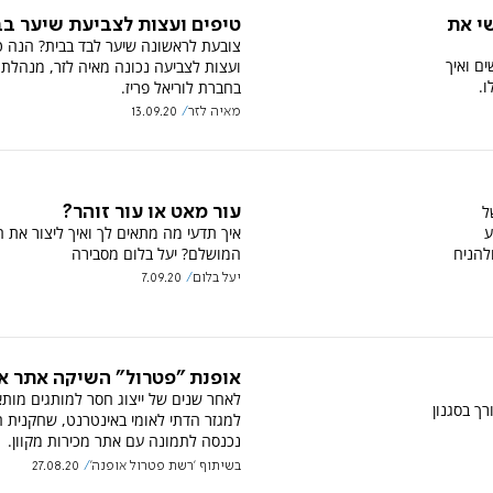
טיפים ועצות לצביעת שיער בב
שי את
צובעת לראשונה שיער לבד בבית? הנה ט
ם ואיך
ועצות לצביעה נכונה מאיה לזר, מנהלת
ו.
בחברת לוריאל פריז.
מאיה לזר
13.09.20
ל
עור מאט או עור זוהר?
ע
איך תדעי מה מתאים לך ואיך ליצור את 
להניח
המושלם? יעל בלום מסבירה
יעל בלום
7.09.20
אופנת "פטרול" השיקה אתר און
לאחר שנים של ייצוג חסר למותגים מות
רך בסגנון
למגזר הדתי לאומי באינטרנט, שחקנית 
נכנסה לתמונה עם אתר מכירות מקוון.
בשיתוף 'רשת פטרול אופנה'
27.08.20