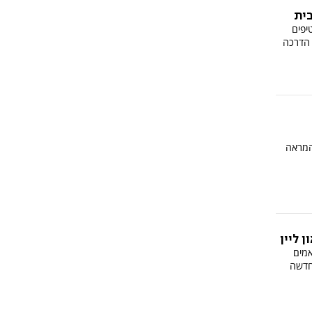
ית
יפים
 הדרכה
המראה
 ליין
אמים
חדשה