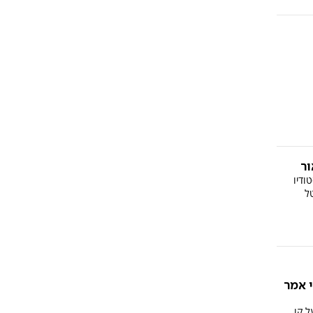
ור
ודיו
ל
 אמר
ל קו