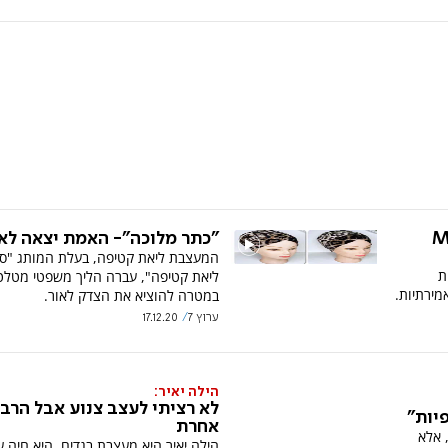
"כתר מלוכה"- האמת יצאה לא
Made i
המעצבת ליאת קטיפה, בעלת המותג "סט
ת
ליאת קטיפה", עברה הליך משפטי מטלט
מירתיות.
במטרה להוציא את הצדק לאור.
ערוץ 7
17.12.20
הילה יאיר:
לא רציתי לעצב צנוע אבל הרבי
יות"
אחרת
 אלא
הילה יאיר היא מעצבת בגדים. היא חיה ע