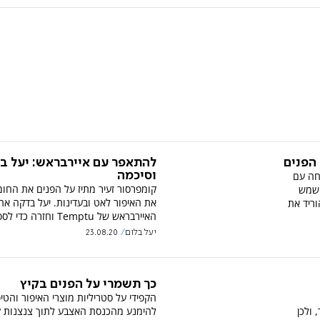
 הפנים
להתאפר עם איירבראש: יעל ב
חה עם
וסיכמה
קומפרסור זעיר מתיז על הפנים את החומ
 השמש
את האיפור לאט ובעדינות. יעל בדקה את
וריד את
האיירבראש של Temptu וחזרה כדי לספר.
יעל בלום
23.08.20
כך תשמרי על הפנים בקיץ
הקפידי על סטריליות מוצרי האיפור והטיפ
 ולכן
להימנע מהכנסת האצבע לתוך צנצנות ק