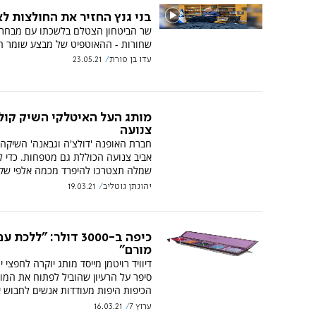
בני גנץ החזיר את החולצות לא
שר הביטחון הצטלם בלשכתו עם מבחר 
שחורות - ההאוטפיט של מבצע שומר ה
עדו בן פורת
23.05.21
מותג העל האיטלקי השיק קול
צנועה
חברת האופנה 'דולצ'ה וגבאנה' השיקה 
אביב צנועה הכוללת גם מטפחות. כדי ל
שמלה תצטרכו להיפרד מכמה אלפי שקל
יהונתן גוטליב
19.03.21
כיפה ב-3000 דולר: "ללכ
מורם"
דיוויד רויטמן מייסד מותג יוקרה לחפצי י
סיפר על הרעיון שהוביל לפתוח את המות
הכיפות היפות מעודדות אנשים לחבוש א
ערוץ 7
16.03.21