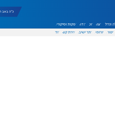
כ"ה באב תשפ"ו |
 ונדל"ן
דעות
אוכל
יהדות
הפקות וסיקורים
ספורט
פורומים
אתר ישיבה
יצירת קשר
עוד