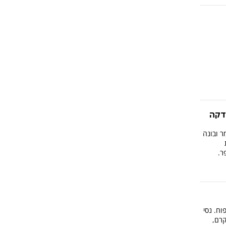
דקה
ר ובונה
וח. נסי
רם,