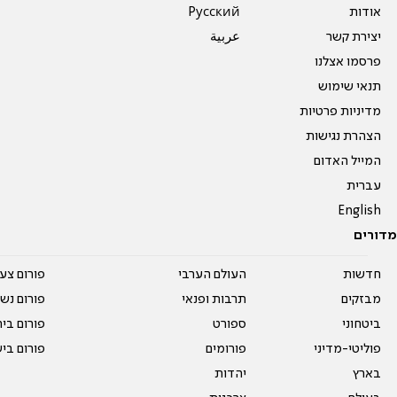
אודות
Pусский
יצירת קשר
عربية
פרסמו אצלנו
תנאי שימוש
מדיניות פרטיות
הצהרת נגישות
המייל האדום
עברית
English
מדורים
חדשות
העולם הערבי
פורום צע
מבזקים
תרבות ופנאי
פורום נשו
ביטחוני
ספורט
פורום בי
פוליטי-מדיני
פורומים
פורום בי
בארץ
יהדות