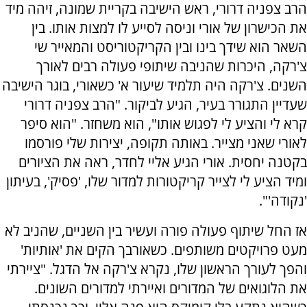
הרב צפניה דרורי, ראש הישיבה בקריית שמונה, זיהה מיד
את הכישרון של אורי וניסה לסייע לו למצות אותו. בין
השאר הוא שידך בינו ובין הקריקטוריסט והמאייר שי
צ'רקה, היכרות שהניבה שיתופי פעולה רבים לאורך
השנים. צ'רקה היה תלמיד שיעור א' כשאורי, בוגר הישיבה
שעדיין התגורר בעיר, הגיע לביקור. "הרב צפניה דרורי
קרא לי והציע לי לפגוש אותו", הוא משחזר. "הוא סיפר
לאורי שאני מצייר. באותה תקופה, יצירות שלי פורסמו
בקטנה יחסית. אורי הגיע אליי לחדר, ראה את הציורים
ומיד הציע לי לצייר קריקטורות למדור שלו, 'פסיק', בעיתון
'נקודה'".
אז החל שיתוף פעולה פורה ועשיר בין השניים, שהניב לא
מעט פרויקטים משותפים. כשאורבך הקים את 'אותיות'
והפך לעורך הראשון שלו, נקרא צ'רקה אל הדגל. "ציירתי
את הלוגואים של המדורים ואיירתי למדורים השונים.