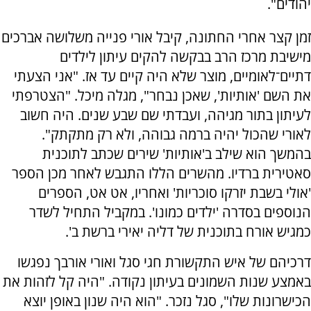
יהודים".
זמן קצר אחרי החתונה, קיבל אורי פנייה משלושה אברכים
מישיבת מרכז הרב בבקשה להקים עיתון לילדים
דתיים־לאומיים, מוצר שלא היה קיים עד אז. "אני הצעתי
את השם 'אותיות', שאכן נבחר", מגלה מיכל. "הצטרפתי
לעיתון בתור מגיהה, ועבדתי שם שבע שנים. היה חשוב
לאורי שהכול יהיה ברמה גבוהה, ולא רק מתקתק".
בהמשך הוא שילב ב'אותיות' שירים שכתב לתוכנית
סאטירית ברדיו. מהשרים הללו התגבש לאחר מכן הספר
'אולי בשבת יזרקו סוכריות' ואחריו, אט אט, הספרים
הנוספים בסדרה 'ילדים כמונו'. במקביל התחיל לשדר
כמגיש אורח בתוכנית של דליה יאירי ברשת ב'.
דרכיהם של איש התקשורת חגי סגל ואורי אורבך נפגשו
באמצע שנות השמונים בעיתון נקודה. "היה קל לזהות את
הכישרונות שלו", סגל נזכר. "הוא היה שנון באופן יוצא