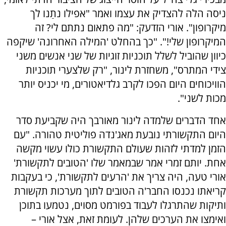
ניסה הלה להצדיק את עצמו ואמר "אפילו נתַנו לך
מיקרופון". אורי הזדעק: "מה פתאום נתתם לי? זה
המיקרופון שלי!". "כך בהחלט 'המילה האחרונה' שיקפה
כיוון שהוביל לשלל תוכניות זוגיות של שני אנשים משני
צידי המתרס", משחזרת לינור, "רק שלצערי תוכניות
הוויכוחים היום הפכו לקרב גלדיאטורים, מי יכניס יותר
מכות לשני".
אחד הדברים שלמדה לינור מאורבך היה שקביעת סדר
היום התקשורתי נובעת מאג'נדה פוליטית טהורה. "עם
הזמן למדתי לזהות שעולם התקשורת כולו עשוי מקשה
אחת. יותם זמרי אמר שבמאמר שלו 'הטובים לתקשורת'
אורי טעה, היה צריך את 'הרעים לתקשורת', כי בעקבות
קריאתו נכנסו החבר'ה הטובים לתוך מערכות תקשורת
ותיקות שהתרגלו לעבוד בפורמט מסוים, נטמעו בתוכן
ואימצו את הערכים שלהן. לעומת זאת, אצל אורי –