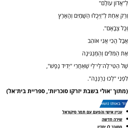
לַ"אֲדוֹן עוֹלָם"
וְרַק אַחַת לְ"וַיְכֻלּוּ הַשָּׁמַיִם וְהָאָרֶץ
וְכָל צְבָאָם".
אֲבָל הֲכִי אֲנִי אוֹהֵב
אֶת הַמִּלִּים וְהַמַּנְגִּינָה
שֶׁל הַטִּי־לָה־לַי־לַי שֶׁאַחֲרֵי "יְדִיד נֶפֶשׁ",
לִפְנֵי "לְכוּ נְרַנְּנָה".
(מתוך 'אולי בשבת יזרקו סוכריות', ספריית בית־אל)
עוד באותו נושא:
עניין אישי והפעם עם תמר סיקוראל
שירה חדשה
מחובר לו יחדיו