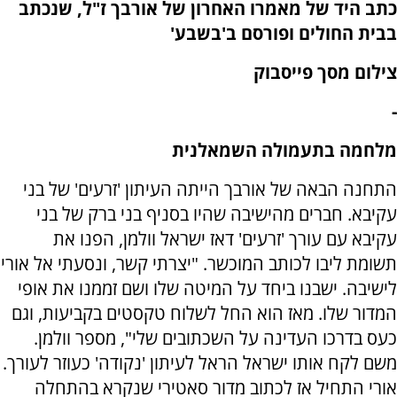
כתב היד של מאמרו האחרון של אורבך ז"ל, שנכתב
בבית החולים ופורסם ב'בשבע'
צילום מסך פייסבוק
-
מלחמה בתעמולה השמאלנית
התחנה הבאה של אורבך הייתה העיתון 'זרעים' של בני
עקיבא. חברים מהישיבה שהיו בסניף בני ברק של בני
עקיבא עם עורך 'זרעים' דאז ישראל וולמן, הפנו את
תשומת ליבו לכותב המוכשר. "יצרתי קשר, ונסעתי אל אורי
לישיבה. ישבנו ביחד על המיטה שלו ושם זממנו את אופי
המדור שלו. מאז הוא החל לשלוח טקסטים בקביעות, וגם
כעס בדרכו העדינה על השכתובים שלי", מספר וולמן.
משם לקח אותו ישראל הראל לעיתון 'נקודה' כעוזר לעורך.
אורי התחיל אז לכתוב מדור סאטירי שנקרא בהתחלה