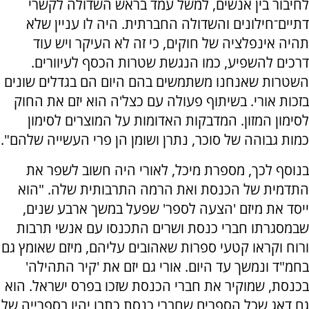
לחיבור בין אנשים, למשל עמד בראש השדולה לקשרי
דתיים־חילונים והשדולה החברתית. היה לו עניין שלא
תהיה אינפלציה של חוקים, כי זה לא העיקר ויש עוד
דרכים להשפיע, כמו הנגשת שטרות הכסף לעיוורים.
השטרות שאנחנו משתמשים בהם היום הם בגדלים שונים
בזכות אורי. בשיתוף פעולה עם כצל'ה הוא יזם את החוק
לסימון המזון. המדבקות האדומות על המוצרים לסימון
כמות גבוהה של סוכר, נתרן ושומן הן פרי העשייה שלהם".
בנוסף לכך, מספרת מיכל, לאורי היה חשוב לשפר את
התדמית של הכנסת ואת הרמה התרבותית שלה. "הוא
ייסד את מיזם 'הצעה לספר' שפעל במשך ארבע שנים,
שבמסגרתו חברי כנסת ושרים התכנסו עם אנשי תרבות
ורוח וקראו קטעי ספרות שאהובים עליהם, מיזם שאומץ גם
בחמ"ד ונמשך עד היום. אורי גם יזם את 'קיר התהילה'
בכנסת, שמוקיר את חברי הכנסת שזכו בפרס ישראל. הוא
גם דאג שכל הספרים שחברי כנסת כתבו יהיו בספרייה של