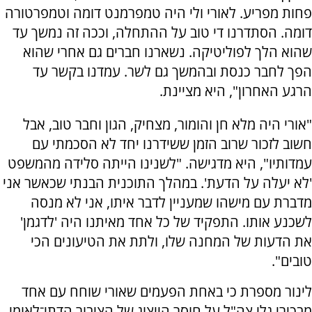
פחות מפריע. לאורי ולי היה טמפרמנט דומה וטמפרטורה
דומה. הסתדרנו די טוב על ההתחלה, וככה זה נמשך עד
שהוא הלך לפוליטיקה. נשארנו חברים גם אחרי שהוא
הפך לחבר כנסת ובהמשך גם לשר. עמדנו בקשר עד
הרגע האחרון", היא מציינת.
"אורי היה מלא חן והומור, מצחיק, הגון וחבר טוב, אבל
חשוב לזכור שרוב הזמן ששידרנו יחד לא הסכמתי עם
עמדותיו", היא מדגישה. "לשנינו הייתה סלידה מהמשפט
'לא יעלה על הדעת'. במהלך התוכנית הבנתי שכאשר אני
מדברת עם מישהו שמעניין לדבר איתו, אני לא מנסה
לשכנע אותו. התפקיד של כל אחד מאיתנו היה 'לדגמן'
את הדעות של המחנה שלו, ולתת את הטיעונים הכי
טובים".
לינור מספרת כי באחת הפעמים שאורי שוחח עם אחד
מבכירי גלי צה"ל על חוסר הייצוג של הציבור הדתי־לאומי,