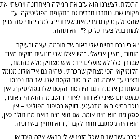
התכלת. לצערנו הוא עזב את המילה האחרונה וירשתי את
מקומו שם. נותרנו חברים גם בתקופת הפוליטיקה, עד
שהסתלק מוקדם מדי. זאת שערורייה. למה יהודי כזה צריך
למות בגיל צעיר כל כך?" הוא תוהה.
"אורי נכח בחיים שלי באור של חוכמה, עצה ובעיקר
הומור", מציין אריאלי. "היו אצלו שני מנועים חזקים מאוד
שבדרך כלל לא פועלים יחד: איש מצחיק מלא בהומור,
הקומיקאי הכי מצחיק שהכרתי, שהיה גם אידאולוג מנומק
ורציני עד אימה. זה היה סוד הקסם שלו. שניהם נכנסו
באותו בן אדם. זה גם היה סוד הקסם שלו בפוליטיקה. אין
כמעט יום שאני לא חוזר לאורי וחושב מה הוא היה אומר,
נזכר בסיפור או מתגעגע. דווקא בסיפור הפוליטי – אין
ספק מה הוא היה אומר. אם הוא היה רואה מה הולך כאן,
הוא היה מסתובב וחוזר לקבר", הוא מחייך באירוניה.
"כבר עשר שנים שכל הזמן יש לי בראש איזה היגד או