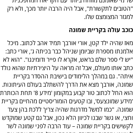
של מי שאומנם מזוהה ביותר עם הקריאה המהפכנית
"הטובים לתקשורת", אבל היה הרבה יותר מכך, ולא רק
למגזר המצומצם שלו.
כוכב עולה בקריית שמונה
מאז שהיה ילד קטן, אורי אורבך תמיד אהב לכתוב. מיכל
אלמנתו מספרת שביומן שניהל כבר בכיתה ג', אורי כתב:
"יש לי ספר שלם בראש, אקרא לו פייר ודומינגו". "הוא לא
כתב אותו מעולם, אבל זה מראה על היצירתיות שהוא נולד
איתה". גם במהלך הלימודים בישיבת ההסדר בקריית
שמונה, אורבך מצא את הדרך להשתלב בעולם העיתונות.
הוא החל לכתוב טור קבוע במקומון 'מידע 8' תחת הכותרת
'מידע שמונצעס', ובו קטעים הומוריסטיים מהחיים בקריית
שמונה. "כמו למשל מדרגות שהיה צריך ללכת בהן צעד
וחצי, או גשר שבנו לכיוון הלא נכון, אבל גם קטע שמוקדש
לקשישים בקריית שמונה – עוד הרבה לפני שמונה לשר