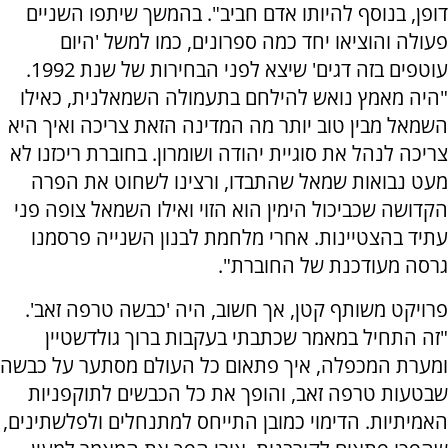
דופן, בנוסף להיותו אדם חביב". בהמשך שיתפו השניים
פעולה והוציאו יחד כמה ספרונים, כמו למשל 'היום
עוטפים בזה דגים' שיצא לפני הבחירות של שנת 1992.
"היה מאמץ נואש להילחם בתעמולה השמאלנית, כאילו
השמאל מבין טוב יותר מה המדינה הזאת צריכה ואיך היא
צריכה לנהל את סוגיית יהודה ושומרון. בחוברת ריכזנו לא
מעט נבואות שמאל שהתבדו, ורצינו לשחוט את הפרה
הקדושה שכביכול הימין הוא הזוי ואילו השמאל צופה פני
עתיד בהצטיינות. אחרי מלחמת לבנון השנייה פרסמנו
גרסה מעודכנת של החוברת".
פרויקט משותף קטן, אך חשוב, היה 'כבשה טרפה זאב'.
"זה התחיל במאמר שכתבתי בעקבות ברוך גולדשטיין
ומערת המכפלה, איך פתאום כל העולם מסתער על כבשה
שבטעות טרפה זאב, והופך את כל הכבשים לתוקפניות
האמיתיות. הדימוי כמובן התייחס למתנחלים ולפלשתינים,