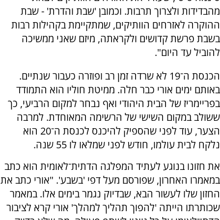
מהבדידות ולצרוך תרבות. וכמובן 'שבת והדרת' - שבת
ההוקרה לאזרחים הוותיקים, שמתקיימת בקהילות רבות
בשבת פרשת קדושים ולקראתה, מיזם שאני ממשיכה
להוביל עד היום".
הכנסת ה־19 לא שרדה זמן רב ופוזרה כעבור שנתיים.
באותם ימים אורי כבר חלה. ממיטת חוליו הוא התמודד
בפריימריז של הבית היהודי ואף נבחר למקום הרביעי, כך
ששולב במקום השישי של הרשימה המאוחדת. למרבה
הצער, עוד לפני שהספיק להיכנס לכנסת ה־20 הוא
נלקח לבית עולמו, חודש לפני שמלאו לו 55 שנה.
את חזונו בנוגע לעתיד המפלגה הדתית־לאומית הוא כתב
במאמרו האחרון, שפורסם מעל דפי 'בשבע'. "אורי כתב את
החזון שלו לעשור הבא, שבדיוק נגמר בימים אלו. במאמר
שכותרתו הייתה 'להפוך תהליך למהלך' אורי קרא לציבור