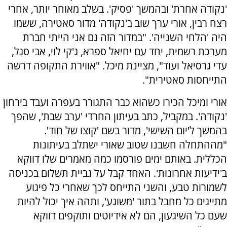
'נקודה אחרת' ובהמשך 'פסיק'. בשלב מאוחר יותר, אחרי
רצח רבין, אורי ערך שוב ב'נקודה' מדור סאטירה, ששמו
היה 'הלחי השנייה'. "במדור הזה גם אני הייתי חברת
מערכת רשמית, יחד עם יחיאל ספרא, ג'קי לוי, אבי סגל,
עדי גרסיאל ועוד", מציינת מיכל. "אווירת התקופה דרשה
התייחסות סאטירית".
אורי ומיכל הכירו כשהוא כבר התגורר בעפרה ועבד בירחון
'נקודה'. במקביל, כתב בעיתון החרדי 'ערב שבת', שהפך
בהמשך ל'יום השישי', מדור בשם 'קוצו של חוד'.
"מההתחלה חשבנו שטוב שאורי ישתלב בעיתונות
הכללית. באותם ימים פורסמו כמה מאמרים שלו דווקא
ב'ידיעות אחרונות'. האחד קבל על גביית תשלום בכניסה
לשמורות טבע, והשני התייחס לכך שאחרי כל פיגוע
מתייגים כל מחבל בתור 'משוגע', ותהה איך יכול להיות
שעם כל השיגעון, הם לא אידיוטים ותוקפים דווקא