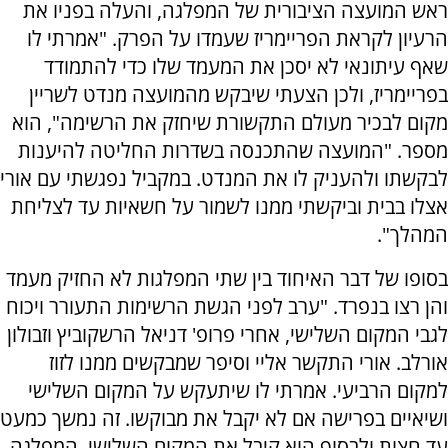
ראש המועצה הציבורית של המפלגה, והעלה בפניו את
הרעיון לקראת הפריימריז שעמדו על הפרק. "אמרתי לו
שאף עיתונאי לא יסכן את המעמד שלו כדי להתמודד
בפריימריז, ולכן הצעתי שיבקש מהמועצה מנדט לשריין
מקום לבכיר מעולם התקשורת שיחזק את הרשימה", הוא
מספר. "המועצה שהתכנסה בשדרות החליטה להיענות
לבקשתו ולהעניק לו את המנדט. במקביל נפגשתי עם אורי
אצלו בבית וביקשתי ממנו לשמור על חשאיות עד לצליחת
המהלך".
בסופו של דבר האיחוד בין שתי המפלגות לא החזיק מעמד
והן רצו בנפרד. "ערב לפני הגשת הרשימות התעורר ויכוח
לגבי המקום השלישי, אחרי פרופ' דניאל הרשקוביץ וזבולון
אורלב. אורי התקשר אליי וסיפר שמבקשים ממנו לזוז
למקום הרביעי. אמרתי לו שיתעקש על המקום השלישי
ושיאיים בפרישה אם לא יקבל את מבוקשו. זה נמשך כמעט
עד חצות ולבסוף הוא קיבל את המקום השלישי. המפלגה