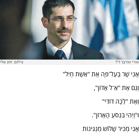
אורי אורבך ז"ל
צילום: זמן שלי
אֲנִי שָׁר בְּעַל־פֶּה אֶת "אֵשֶׁת חַיִל"
וְגַם אֶת "אֵ־ל אָדוֹן",
וְאֶת "לְכָה דּוֹדִי"
וּ"וַיְהִי בִּנְסֹעַ הָאָרוֹן".
אֲנִי מַכִּיר שָׁלוֹשׁ מַנְגִּינוֹת