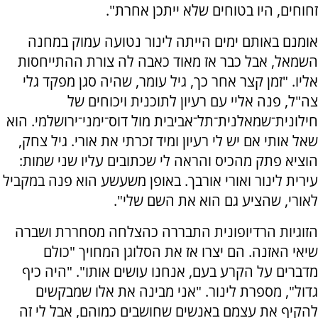
זחוחים, היו בטוחים שלא ייתכן אחרת".
אומנם באותם ימים הייתה לינור נטועה עמוק במחנה
השמאל, אבל כבר אז מאוד כאבה לה צורת ההתייחסות
אליו. "זמן קצר אחר כך, גיל עומר, שהיה סגן מפקד גלי
צה"ל, פנה אליי עם רעיון לתוכנית ויכוחים של
חילונית־שמאלנית־תל־אביבית מול דוס־ימני־ירושלמי. הוא
שאל אותי אם יש לי רעיון ומיד זכרתי את אורי. גיל צחק,
הוציא פתק מהכיס והראה לי שכתובים עליו שני שמות:
עירית לינור ואורי אורבך. באופן משעשע הוא פנה במקביל
לאורי, שהציע גם הוא את השם שלי".
הזוגיות הרדיופונית התבררה כהצלחה מסחררת ושברה
שיאי האזנה. הם יצרו אז את הסלוגן המחויך "כולם
מדברים על הקרע בעם, אנחנו עושים אותו". "היה כיף
גדול", מספרת לינור. "אני מבינה את אלו שמבקשים
להקיף את עצמם באנשים שחושבים כמוהם, אבל לי זה