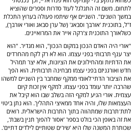
כשהוא נתקע בלי קומיקס הוא פנה אליי, וכך נכנסתי
לתחום. משם זה התגלגל לעוד סדרות וספרים שהוציא
במשך השנים". השניים אף שיתפו פעולה בערוץ התכלת
ז"ל, בתוכנית 'אורבך וסבאג' (של ערן סבאג ואורי אורבך),
כשלאורך התוכנית צ'רקה אייר את המרואיינים.
"אורי היה האדם הנכון במקום הנכון", הוא מגדיר. "הוא
יצר ענף תרבותי בפני עצמו. הוא לא רק לקח מהחרדים
את הדתיות ומהחילונים את הציונות, אלא יצר תמהיל
חדש ואורגניזם בפני עצמו מבחינה תרבותית. הוא הפך
את הציבור הדתי־לאומי ממקף שמחבר בין השניים למשהו
שהרבה יותר עומד בפני עצמו. למקף אין זכות קיום
עצמית. אורי הגיע למקף הזה בשלב שבו הוא קיבל את
העצמאות שלו, והיה אחד ממאיצי התהליך. הוא נתן ביטוי
לתת־תרבות שמתהווה בתוך התרבות הישראלית. רואים
את זה באופן הכי בולט בספר 'אסור להפוך תנין בשבת',
שכותרת המשנה שלו היא 'שירים שטותיים לילדים דתיים'.