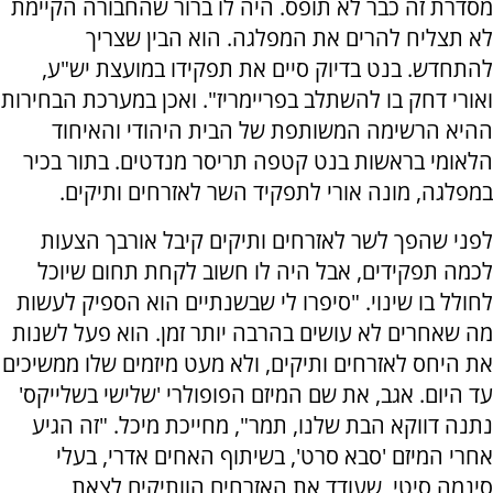
מסדרת זה כבר לא תופס. היה לו ברור שהחבורה הקיימת
לא תצליח להרים את המפלגה. הוא הבין שצריך
להתחדש. בנט בדיוק סיים את תפקידו במועצת יש"ע,
ואורי דחק בו להשתלב בפריימריז". ואכן במערכת הבחירות
ההיא הרשימה המשותפת של הבית היהודי והאיחוד
הלאומי בראשות בנט קטפה תריסר מנדטים. בתור בכיר
במפלגה, מונה אורי לתפקיד השר לאזרחים ותיקים.
לפני שהפך לשר לאזרחים ותיקים קיבל אורבך הצעות
לכמה תפקידים, אבל היה לו חשוב לקחת תחום שיוכל
לחולל בו שינוי. "סיפרו לי שבשנתיים הוא הספיק לעשות
מה שאחרים לא עושים בהרבה יותר זמן. הוא פעל לשנות
את היחס לאזרחים ותיקים, ולא מעט מיזמים שלו ממשיכים
עד היום. אגב, את שם המיזם הפופולרי 'שלישי בשלייקס'
נתנה דווקא הבת שלנו, תמר", מחייכת מיכל. "זה הגיע
אחרי המיזם 'סבא סרט', בשיתוף האחים אדרי, בעלי
סינמה סיטי, שעודד את האזרחים הוותיקים לצאת