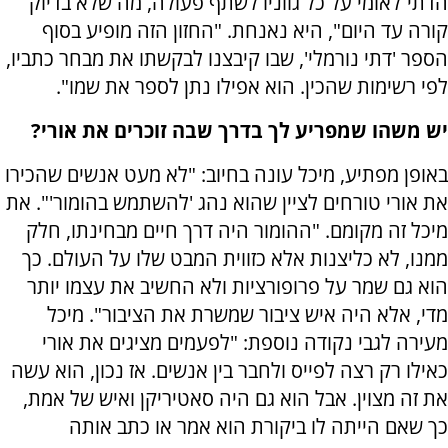
הדתי־לאומי על כל גווניו לשתף פעולה, מה שלא בדיוק
קורה עד היום", היא נאנחת. "החזון הזה מופיע בסוף
הספר 'דתי נורמלי', שבו קיבצנו לבקשתו את מבחר כתביו,
לפי רשימות שהכין. הוא אפילו נתן לספר את שמו".
יש משהו שמפריע לך בדרך שבה זוכרים את אורי?
באופן מפתיע, מיכל עונה בחיוב: "לא מעט אנשים שהכירו
את אורי טורחים לציין שהוא נהג 'להשתמש בהומור'". את
מיכל זה מקומם. "ההומור היה דרך חיים מבחינתו, חלק
ממנו, לא כליצנות אלא כזווית המבט שלו על העולם. כך
הוא גם שמר על פרופורציות ולא החשיב את עצמו יותר
מדי, אלא היה איש ציבור שמשרת את הציבור". מיכל
מעירה לגבי נקודה נוספת: "לפעמים מציגים את אורי
כאילו רק רצה לפייס ולחבר בין אנשים. אז נכון, הוא עשה
את זה מצוין. אבל הוא גם היה סאטיריקן ואיש של אמת,
כך שאם הייתה לו ביקורת הוא אמר או כתב אותה