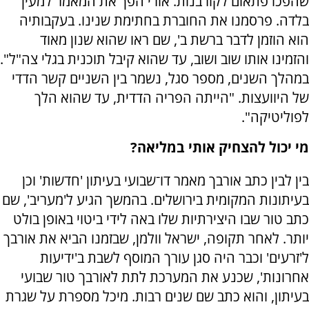
שהפכו פתאום לקורבנות. אורי הפך את המאמר למעין
בלדה. פרסמנו את החוברת בחתימת שנינו. בעקבותיה
הוא הוזמן לדבר ברשת ב', שם ראו שהוא שנון מאוד
והזמינו אותו שוב ושוב, עד שהוא קיבל תוכנית בגלי צה"ל".
במהלך השנים, מספר סגל, נשמר בין השניים קשר הדדי
של היוועצות. "הייתה הפריה הדדית, עד שהוא הלך
לפוליטיקה".
מי יכול להצחיק אותי במליאה?
בין לבין כתב אורבך מאמר דו־שבועי בעיתון 'חדשות' וכן
בעיתונות המקומית בירושלים. בהמשך הגיע ל'מעריב', שם
כתב טור שבו היצירתיות שלו באה לידי ביטוי באופן בולט
יותר. לאחר תקופה, ישראל וולמן, שבזמנו הביא את אורבך
ל'זרעים' וכבר היה סגן עורך המוסף לשבת ב'ידיעות
אחרונות', שכנע את המערכת לתת לאורבך טור שבועי
בעיתון, והוא כתב שם שנים רבות. מיכל מספרת על שגרת