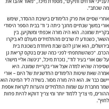
לענייני אזרחים ותיקים", מספרת מיכל, "מאוד אהבו את
מה שכתב".
אחרי שסיים את פרק הלימודים בישיבת ההסדר, שימש
אורי במשך שנתיים מחנך כיתה ג' וד' בבית הספר היסודי
בקריית שמונה. הוא היה מורה אכפתי ומשקיען. בין
השאר, כשנודע לו שרבים מהתלמידים מעולם לא ביקרו
בירושלים, הוא ארגן להם שבת מיוחדת בשכונת בית
הכרם. "כשהשתתפתי לפני כמה שנים בטקס קריאת גן
על שם אורי בעיר לוד", נזכרת מיכל, "ניגשה אליי מישהי
שסיפרה שהיא למדה אצל אורי בקריית שמונה. היא
אמרה שאת שיטות הלימודים החדשניות של היום – אורי
יישם כבר אז. הוא היה מורה מסור. בשידה ליד המיטה הוא
שמר מחברת עם שמות התלמידים והערות לקראת אספת
ההורים, מי צריך ללמוד יותר ומי צריך דווקא להיות פחות
לחוץ".