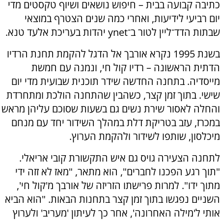
כתיבה קבועה בבית – חיפוש נושאים ושיוף טקסטים מדי
יום רביעי לידיעות, ואחרי כמה שנים הצטרף במוצאי
שבתות הדד־ליין לטור ב־
ynet
יהדות בעריכת אלעד טנא.
בשנת 1995 נקרא אורבך אל הדגל להקמת תחנת הרדיו
הדתית הראשונה – רדיו קול חי, ונמנה עם חמשת
מייסדיה. בתחנה החדשה שידר תוכנית שבועית מדי יום
שישי. בתוך זמן קצר, כשהבין שהתחנה הולכת ומתחרדת
והחלה לאסור שירת נשים גם בשעות שסוכם עליהן מראש
במכרז, עזב בטריקת דלת במהלך השידור יחד עם מנחם
מיכלסון, שותפו לשידור ולהקמת הערוץ.
לתחנה הצעירה גויס גם איש התקשורת קובי אריאלי.
"תוך רגע הפכנו לחברים", הוא מתאר, "מאז לא זזה ידי
מתוך ידו". למרות פרישתו הזריזה של אורבך מ'קול חי',
השניים נפגשו בתוך זמן קצר בתחנות הבאות. "הוא הביא
אותי ל'מילה האחרונה', אחר כך לעיתון 'מעריב' ולערוץ