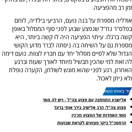
זמן רב מהפציעה.
אודליה מספרת על בנה נועם, הרביעי בילדיה, לוחם
בפלס"ר נח"ל שנפצע שבוע לפני סוף המסלול באופן
קשה ברגלו. עיתוי הפציעה היה לו קשה ביותר, היא
מספרת גם על השיחה בה ניסתה לברר מדוע הקושי
הגדול שלא לסיים מסלול יחד עם חבריו לצוות. נועם דימה
לה זאת למי שהכין תבשיל מיוחד לאורך שעות וברגע
האחרון, רגע לפני שהוא מוגש לשולחן, הקערה נופלת
ולא ניתן לאכול.
עוד באותו נושא:
אלישבע התחתנה עם פצוע צה"ל - ויש לה מסר
פצוע צה"ל: הרב אלישיב בירך אותי ברעד
מסר האחדות של הפצוע מג'נין
הרמטכ"ל ביקר פצועים לקראת שבועות