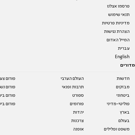
פרסמו אצלנו
תנאי שימוש
מדיניות פרטיות
הצהרת נגישות
המייל האדום
עברית
English
מדורים
חדשות
העולם הערבי
פורום צע
מבזקים
תרבות ופנאי
פורום נשו
ביטחוני
ספורט
פורום בי
פוליטי-מדיני
פורומים
פורום בי
בארץ
יהדות
בעולם
צרכנות
משפט ופלילים
אופנה