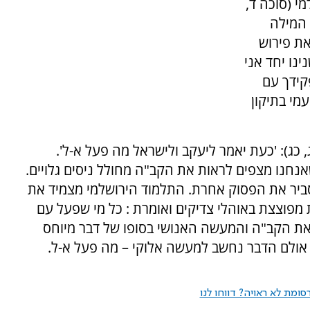
י (סוכה ד,
 המילה
את פירוש
נו יחד אני
קידך עם
מי בתיקון
כג): 'כעת יאמר ליעקב ולישראל מה פעל א-ל'.
חנו מצפים לראות את הקב"ה מחולל ניסים גלויים.
ביר את הפסוק אחרת. התלמוד הירושלמי מצמיד את
מפוצצת באוהלי צדיקים ואומרת : כל מי שפעל עם
ג את הקב"ה והמעשה האנושי בסופו של דבר מיוחס
אולם הדבר נחשב למעשה אלוקי – מה פעל א-ל.
ומת לא ראויה? דווחו לנו