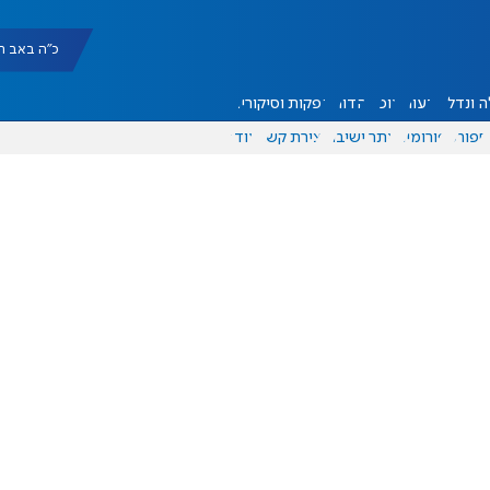
כ"ה באב תשפ"ו |
 ונדל"ן
דעות
אוכל
יהדות
הפקות וסיקורים
ספורט
פורומים
אתר ישיבה
יצירת קשר
עוד