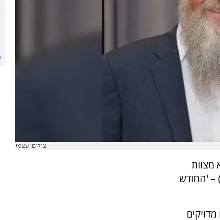
צילום: עצמי
 מצוות
 – 'החודש
מדויקים