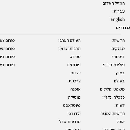
המייל האדום
עברית
English
מדורים
חדשות
העולם הערבי
פורום צע
מבזקים
תרבות ופנאי
פורום נשו
ביטחוני
ספורט
פורום בי
פוליטי-מדיני
פורומים
פורום בי
בארץ
יהדות
בעולם
צרכנות
משפט ופלילים
אופנה
כלכלה ונדל"ן
מוסיקה
דעות
פיוטקאסט
חדשות המגזר
ילדודס
אוכל
מודעות אבל