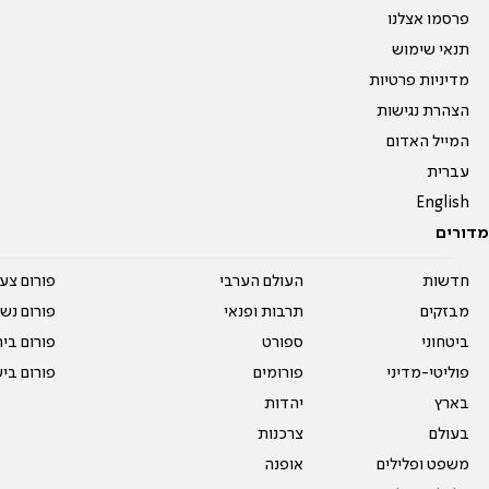
פרסמו אצלנו
תנאי שימוש
מדיניות פרטיות
הצהרת נגישות
המייל האדום
עברית
English
מדורים
חדשות
העולם הערבי
פורום צע
מבזקים
תרבות ופנאי
פורום נשו
ביטחוני
ספורט
פורום בי
פוליטי-מדיני
פורומים
פורום בי
בארץ
יהדות
בעולם
צרכנות
משפט ופלילים
אופנה