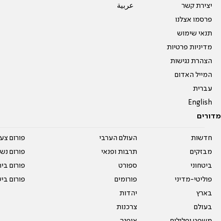
יצירת קשר
عربية
פרסמו אצלנו
תנאי שימוש
מדיניות פרטיות
הצהרת נגישות
המייל האדום
עברית
English
מדורים
חדשות
העולם הערבי
פורום צע
מבזקים
תרבות ופנאי
פורום נשו
ביטחוני
ספורט
פורום בי
פוליטי-מדיני
פורומים
פורום בי
בארץ
יהדות
בעולם
צרכנות