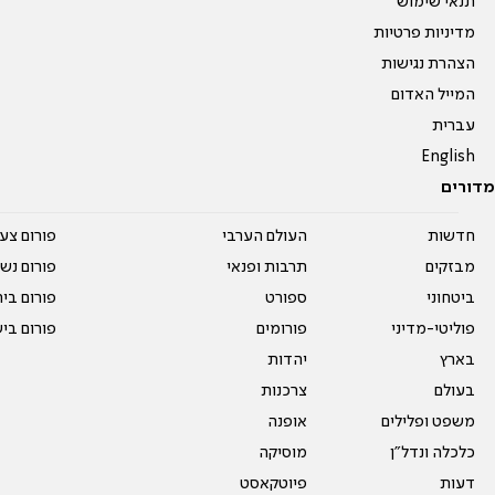
תנאי שימוש
מדיניות פרטיות
הצהרת נגישות
המייל האדום
עברית
English
מדורים
חדשות
העולם הערבי
פורום צע
מבזקים
תרבות ופנאי
פורום נשו
ביטחוני
ספורט
פורום בי
פוליטי-מדיני
פורומים
פורום בי
בארץ
יהדות
בעולם
צרכנות
משפט ופלילים
אופנה
כלכלה ונדל"ן
מוסיקה
דעות
פיוטקאסט