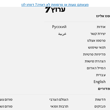
מצאתם טעות או פרסומת לא ראויה? דווחו לנו
פנו אלינו
אודות
Pусский
יצירת קשר
عربية
פרסמו אצלנו
תנאי שימוש
מדיניות פרטיות
הצהרת נגישות
המייל האדום
עברית
English
מדורים
חדשות
העולם הערבי
פורום צע
מבזקים
תרבות ופנאי
פורום נשו