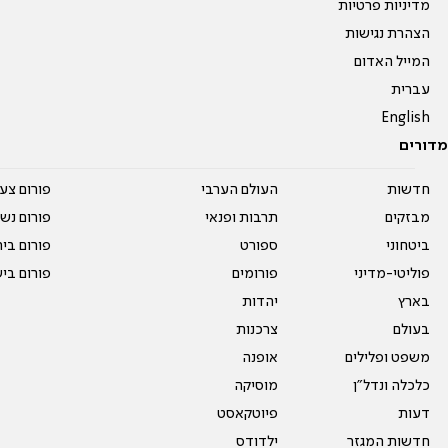
מדיניות פרטיות
הצהרת נגישות
המייל האדום
עברית
English
מדורים
חדשות
העולם הערבי
פורום צע
מבזקים
תרבות ופנאי
פורום נשו
ביטחוני
ספורט
פורום בי
פוליטי-מדיני
פורומים
פורום בי
בארץ
יהדות
בעולם
צרכנות
משפט ופלילים
אופנה
כלכלה ונדל"ן
מוסיקה
דעות
פיוטקאסט
חדשות המגזר
ילדודס