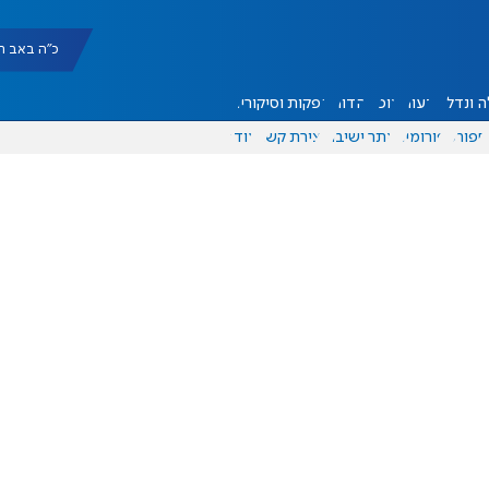
כ"ה באב תשפ"ו |
 ונדל"ן
דעות
אוכל
יהדות
הפקות וסיקורים
ספורט
פורומים
אתר ישיבה
יצירת קשר
עוד