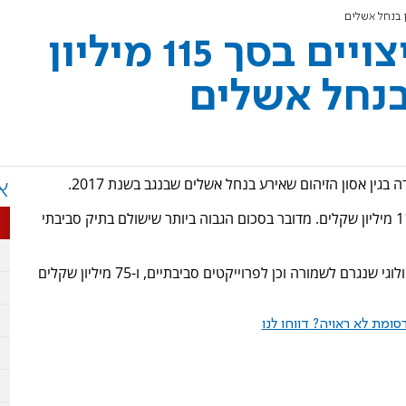
חברת כיל תשלם פיצויים בסך 115 מיליון
בנחל אשלים
א
על פי ההסדר היא תשלם לציבור ולתובעים סכום כולל של 115 מיליון שקלים. מדובר בסכום הגבוה ביותר שישולם בתיק סביבתי
31 מיליון שקלים מתוך סכום הפיצוי יועברו לתיקון הנזק האקולוגי שנגרם לשמורה וכן לפרוייקטים סביבתיים, ו-75 מיליון שקלים
ומת לא ראויה? דווחו לנו