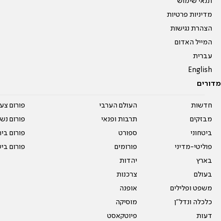
תנאי שימוש
מדיניות פרטיות
הצהרת נגישות
המייל האדום
עברית
English
מדורים
חדשות
העולם הערבי
פורום צע
מבזקים
תרבות ופנאי
פורום נשו
ביטחוני
ספורט
פורום בי
פוליטי-מדיני
פורומים
פורום בי
בארץ
יהדות
בעולם
צרכנות
משפט ופלילים
אופנה
כלכלה ונדל"ן
מוסיקה
דעות
פיוטקאסט