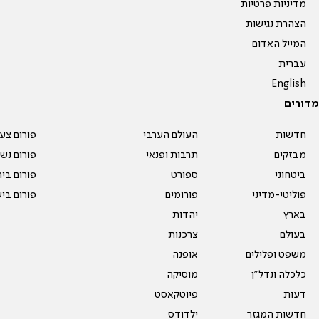
מדיניות פרטיות
הצהרת נגישות
המייל האדום
עברית
English
מדורים
חדשות
העולם הערבי
פורום צע
מבזקים
תרבות ופנאי
פורום נשו
ביטחוני
ספורט
פורום בי
פוליטי-מדיני
פורומים
פורום בי
בארץ
יהדות
בעולם
צרכנות
משפט ופלילים
אופנה
כלכלה ונדל"ן
מוסיקה
דעות
פיוטקאסט
חדשות המגזר
ילדודס