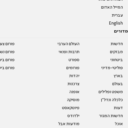
המייל האדום
עברית
English
מדורים
חדשות
העולם הערבי
פורום צע
מבזקים
תרבות ופנאי
פורום נשו
ביטחוני
ספורט
פורום בי
פוליטי-מדיני
פורומים
פורום בי
בארץ
יהדות
בעולם
צרכנות
משפט ופלילים
אופנה
כלכלה ונדל"ן
מוסיקה
דעות
פיוטקאסט
חדשות המגזר
ילדודס
אוכל
מודעות אבל