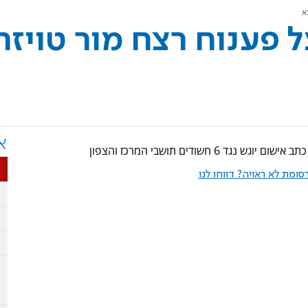
א
פענוח רצח מור טויזר
א
חשודים תושבי המרכז והצפון
ומת לא ראויה? דווחו לנו