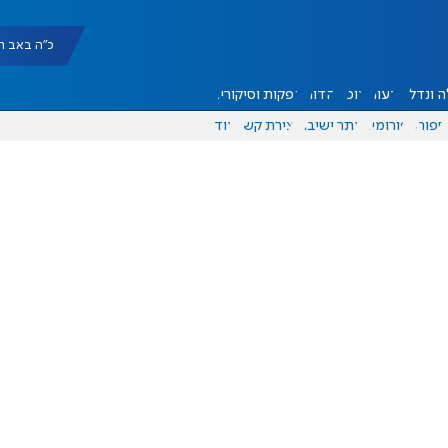
כ"ה באב תשפ"ו |
 ונדל"ן
דעות
אוכל
יהדות
הפקות וסיקורים
ספורט
פורומים
אתר ישיבה
יצירת קשר
עוד