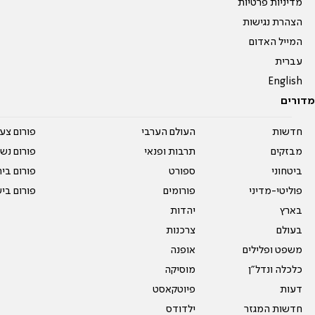
מדיניות פרטיות
הצהרת נגישות
המייל האדום
עברית
English
מדורים
חדשות
העולם הערבי
פורום צע
מבזקים
תרבות ופנאי
פורום נשו
ביטחוני
ספורט
פורום בי
פוליטי-מדיני
פורומים
פורום בי
בארץ
יהדות
בעולם
צרכנות
משפט ופלילים
אופנה
כלכלה ונדל"ן
מוסיקה
דעות
פיוטקאסט
חדשות המגזר
ילדודס