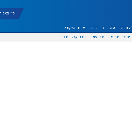
כ"ו באב תשפ"ו |
 ונדל"ן
דעות
אוכל
יהדות
הפקות וסיקורים
ספורט
פורומים
אתר ישיבה
יצירת קשר
עוד