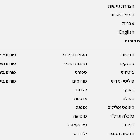
הצהרת נגישות
המייל האדום
עברית
English
מדורים
חדשות
העולם הערבי
פורום צע
מבזקים
תרבות ופנאי
פורום נשו
ביטחוני
ספורט
פורום בי
פוליטי-מדיני
פורומים
פורום בי
בארץ
יהדות
בעולם
צרכנות
משפט ופלילים
אופנה
כלכלה ונדל"ן
מוסיקה
דעות
פיוטקאסט
חדשות המגזר
ילדודס