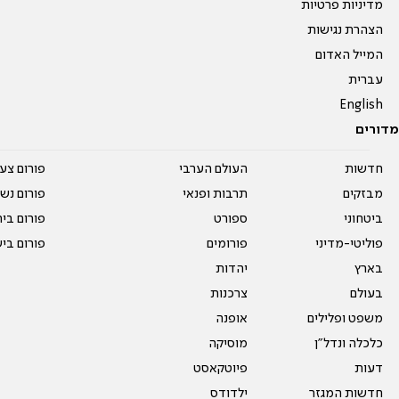
מדיניות פרטיות
הצהרת נגישות
המייל האדום
עברית
English
מדורים
חדשות
העולם הערבי
פורום צע
מבזקים
תרבות ופנאי
פורום נשו
ביטחוני
ספורט
פורום בי
פוליטי-מדיני
פורומים
פורום בי
בארץ
יהדות
בעולם
צרכנות
משפט ופלילים
אופנה
כלכלה ונדל"ן
מוסיקה
דעות
פיוטקאסט
חדשות המגזר
ילדודס