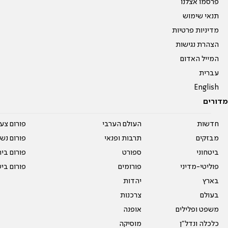
פרסמו אצלנו
תנאי שימוש
מדיניות פרטיות
הצהרת נגישות
המייל האדום
עברית
English
מדורים
חדשות
העולם הערבי
פורום צע
מבזקים
תרבות ופנאי
פורום נשו
ביטחוני
ספורט
פורום בי
פוליטי-מדיני
פורומים
פורום בי
בארץ
יהדות
בעולם
צרכנות
משפט ופלילים
אופנה
כלכלה ונדל"ן
מוסיקה