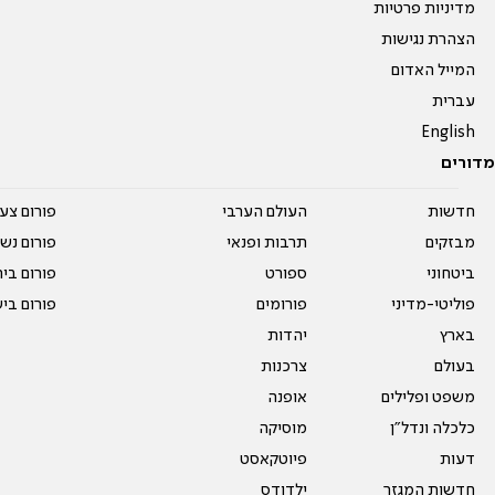
מדיניות פרטיות
הצהרת נגישות
המייל האדום
עברית
English
מדורים
חדשות
העולם הערבי
פורום צע
מבזקים
תרבות ופנאי
פורום נשו
ביטחוני
ספורט
פורום בי
פוליטי-מדיני
פורומים
פורום בי
בארץ
יהדות
בעולם
צרכנות
משפט ופלילים
אופנה
כלכלה ונדל"ן
מוסיקה
דעות
פיוטקאסט
חדשות המגזר
ילדודס