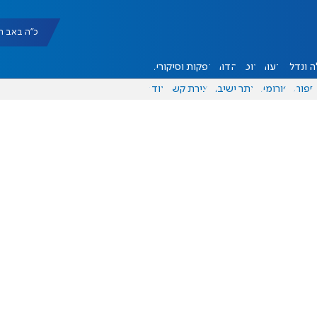
כ"ה באב תשפ"ו |
 ונדל"ן
דעות
אוכל
יהדות
הפקות וסיקורים
ספורט
פורומים
אתר ישיבה
יצירת קשר
עוד