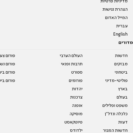
מדיניות פרטיות
הצהרת נגישות
המייל האדום
עברית
English
מדורים
חדשות
העולם הערבי
פורום צע
מבזקים
תרבות ופנאי
פורום נשו
ביטחוני
ספורט
פורום בי
פוליטי-מדיני
פורומים
פורום בי
בארץ
יהדות
בעולם
צרכנות
משפט ופלילים
אופנה
כלכלה ונדל"ן
מוסיקה
דעות
פיוטקאסט
חדשות המגזר
ילדודס