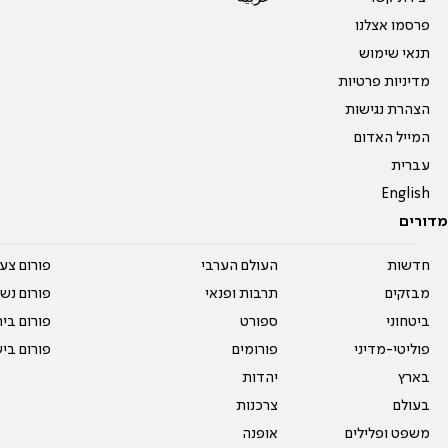
פרסמו אצלנו
תנאי שימוש
מדיניות פרטיות
הצהרת נגישות
המייל האדום
עברית
English
מדורים
חדשות
העולם הערבי
פורום צע
מבזקים
תרבות ופנאי
פורום נשו
ביטחוני
ספורט
פורום בי
פוליטי-מדיני
פורומים
פורום בי
בארץ
יהדות
בעולם
צרכנות
משפט ופלילים
אופנה