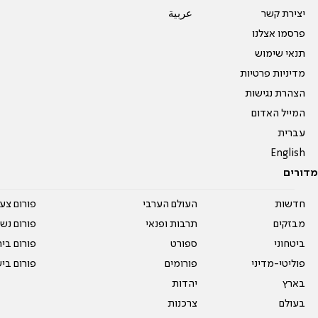
יצירת קשר
عربية
פרסמו אצלנו
תנאי שימוש
מדיניות פרטיות
הצהרת נגישות
המייל האדום
עברית
English
מדורים
חדשות
העולם הערבי
פורום צע
מבזקים
תרבות ופנאי
פורום נשו
ביטחוני
ספורט
פורום בי
פוליטי-מדיני
פורומים
פורום בי
בארץ
יהדות
בעולם
צרכנות