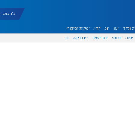
כ"ג באב תשפ"ו |
 ונדל"ן
דעות
אוכל
יהדות
הפקות וסיקורים
ספורט
פורומים
אתר ישיבה
יצירת קשר
עוד