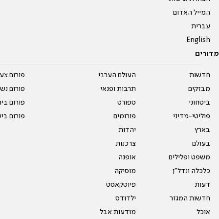
המייל האדום
עברית
English
מדורים
חדשות
העולם הערבי
פורום צע
מבזקים
תרבות ופנאי
פורום נשו
ביטחוני
ספורט
פורום בי
פוליטי-מדיני
פורומים
פורום בי
בארץ
יהדות
בעולם
צרכנות
משפט ופלילים
אופנה
כלכלה ונדל"ן
מוסיקה
דעות
פיוטקאסט
חדשות המגזר
ילדודס
אוכל
מודעות אבל