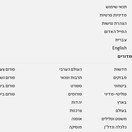
תנאי שימוש
מדיניות פרטיות
הצהרת נגישות
המייל האדום
עברית
English
מדורים
חדשות
העולם הערבי
פורום צע
מבזקים
תרבות ופנאי
פורום נשו
ביטחוני
ספורט
פורום בי
פוליטי-מדיני
פורומים
פורום בי
בארץ
יהדות
בעולם
צרכנות
משפט ופלילים
אופנה
כלכלה ונדל"ן
מוסיקה