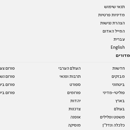
תנאי שימוש
מדיניות פרטיות
הצהרת נגישות
המייל האדום
עברית
English
מדורים
חדשות
העולם הערבי
פורום צע
מבזקים
תרבות ופנאי
פורום נשו
ביטחוני
ספורט
פורום בי
פוליטי-מדיני
פורומים
פורום בי
בארץ
יהדות
בעולם
צרכנות
משפט ופלילים
אופנה
כלכלה ונדל"ן
מוסיקה