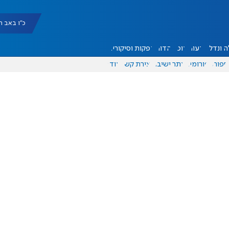
כ"ו באב תשפ"ו |
 ונדל"ן
דעות
אוכל
יהדות
הפקות וסיקורים
ספורט
פורומים
אתר ישיבה
יצירת קשר
עוד